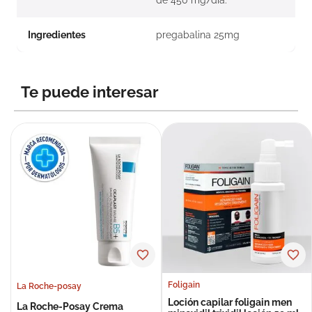
de 450 mg/día.
Ingredientes
pregabalina 25mg
Te puede interesar
Foligain
La Roche-posay
Loción capilar foligain men
La Roche-Posay Crema