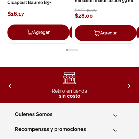
minoxidil trixidil loción 59 ml
Cicaplast Baume B5+
PVP:
35
,
00
$
16
,
17
$
28
,
00
Agregar
Agregar
Agregar
Retiro en tienda
sin costo
Quienes Somos
Recompensas y promociones