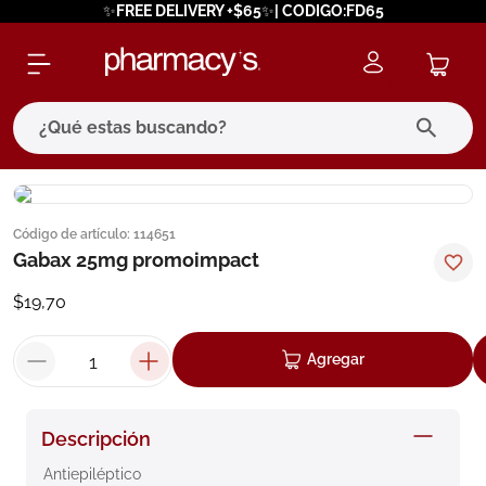
✨FREE DELIVERY +$65✨| CODIGO:FD65
¿Qué estas buscando?
términos más buscados
Código de artículo
:
114651
1
.
eucerin
Gabax 25mg promoimpact
2
.
protector solar
$
19
,
70
3
.
bioderma
4
.
pilexil
Agregar
5
.
cerave
6
.
degraler
Descripción
7
.
isdin
Antiepiléptico