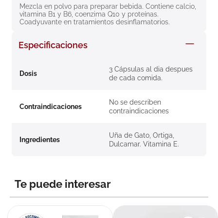
Mezcla en polvo para preparar bebida. Contiene calcio, 
8
.
roche posay
vitamina B1 y B6, coenzima Q10 y proteínas. 
Coadyuvante en tratamientos desinflamatorios.
9
.
megacistin
10
.
pañales
Especificaciones
3 Cápsulas al dia despues
Dosis
de cada comida.
No se describen
Contraindicaciones
contraindicaciones
Uña de Gato, Ortiga,
Ingredientes
Dulcamar. Vitamina E.
Te puede interesar