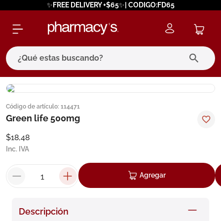
✨FREE DELIVERY +$65✨| CODIGO:FD65
¿Qué estas buscando?
términos más buscados
Código de artículo
:
114471
1
.
eucerin
Green life 500mg
2
.
protector solar
$
18
,
48
3
.
bioderma
Inc. IVA
4
.
pilexil
Agregar
5
.
cerave
6
.
degraler
Descripción
7
.
isdin