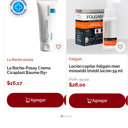
Foligain
La Roche-posay
Loción capilar foligain men
La Roche-Posay Crema
minoxidil trixidil loción 59 ml
Cicaplast Baume B5+
PVP:
35
,
00
$
16
,
17
$
28
,
00
Agregar
Agregar
Agregar