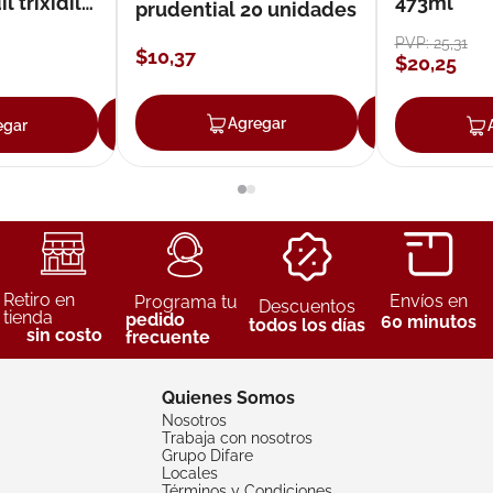
 trixidil
473ml
prudential 20 unidades
PVP:
25
,
31
$
10
,
37
$
20
,
25
Agregar
Agreg
egar
Agregar
Retiro en
Envíos en
Programa tu
Descuentos
tienda
pedido
60 minutos
todos los días
sin costo
frecuente
Quienes Somos
Nosotros
Trabaja con nosotros
Grupo Difare
Locales
Términos y Condiciones