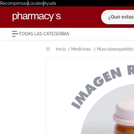
Recompensas
Locales
Ayuda
¿Qué estas bu
TODAS LAS CATEGORÍAS
términ
Medicinas
Musculoesquelétic
1
.
eucerin
2
.
protector
3
.
bioderm
4
.
pilexil
5
.
cerave
6
.
degraler
7
.
isdin
8
.
roche po
9
.
nivea