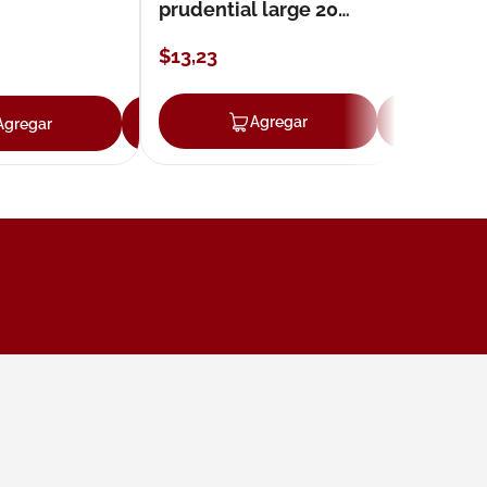
prudential large 20
unidades
$
13
,
23
ar
Agregar
Ag
Agregar
Agregar