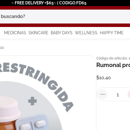
✨FREE DELIVERY +$65✨| CODIGO:FD65
scando?
MEDICINAS
SKINCARE
BABY DAYS
WELLNESS
HAPPY TIME
os más buscados
os
Código de artículo
:
 solar
Rumonal pr
a
$
10
,
40
say