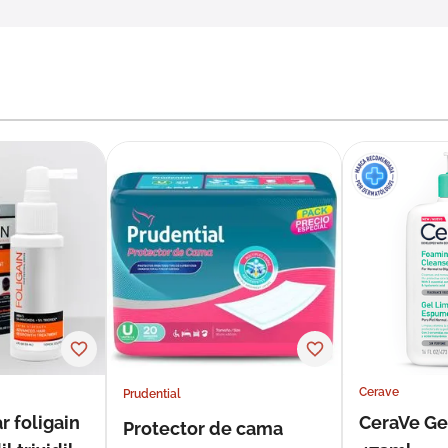
Cerave
Prudential
r foligain
CeraVe Ge
Protector de cama