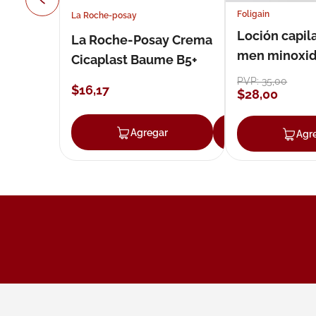
Foligain
La Roche-posay
Loción capila
La Roche-Posay Crema
men minoxidil
Cicaplast Baume B5+
loción 59 ml
PVP:
35
,
00
$
16
,
17
$
28
,
00
Agregar
Agregar
Agr