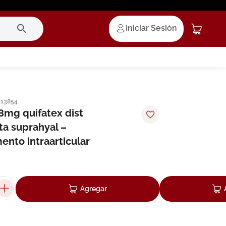
Iniciar Sesión
113854
8mg quifatex dist
a suprahyal –
ento intraarticular
Agregar