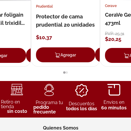
Cerave
Prudential
r foligain
CeraVe Ge
Protector de cama
 trixidil
473ml
prudential 20 unidades
PVP:
25
,
31
$
10
,
37
$
20
,
25
Agregar
Agreg
egar
Agregar
Retiro en
Envíos en
Programa tu
Descuentos
tienda
pedido
60 minutos
todos los días
sin costo
frecuente
Quienes Somos