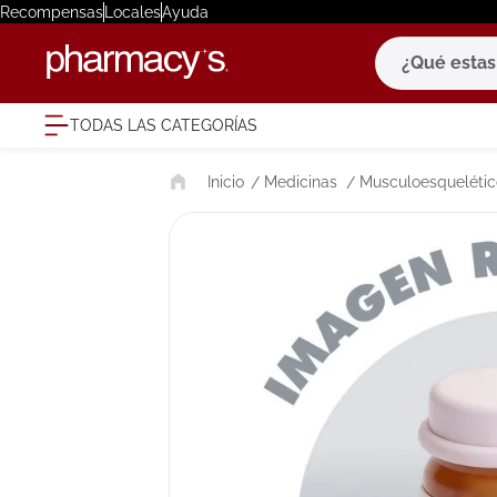
Recompensas
Locales
Ayuda
¿Qué estas bu
TODAS LAS CATEGORÍAS
términ
Medicinas
Musculoesquelétic
1
.
eucerin
2
.
protector
3
.
bioderm
4
.
pilexil
5
.
cerave
6
.
degraler
7
.
isdin
8
.
roche po
9
.
nivea