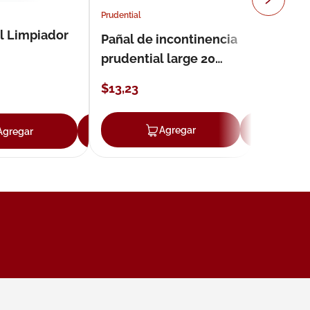
Prudential
l Limpiador
Pañal de incontinencia
prudential large 20
unidades
$
13
,
23
ar
Agregar
Ag
Agregar
Agregar