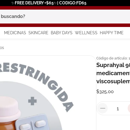
✨FREE DELIVERY +$65✨| CODIGO:FD65
scando?
MEDICINAS
SKINCARE
BABY DAYS
WELLNESS
HAPPY TIME
os más buscados
os
Código de artículo
:
 solar
Suprahyal 9
a
medicament
viscosuplem
$
325
,
00
say