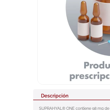
10
.
pañales
Descripción
SUPRAHYAL® ONE contiene 98 mg de hialu