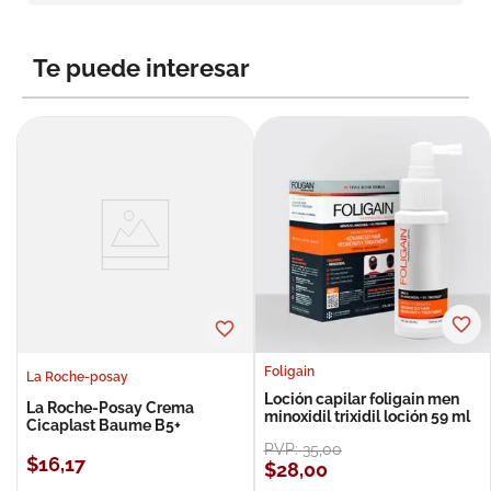
8
.
roche posay
9
.
pañales
Te puede interesar
10
.
nivea
Foligain
La Roche-posay
Loción capilar foligain men
La Roche-Posay Crema
minoxidil trixidil loción 59 ml
Cicaplast Baume B5+
PVP:
35
,
00
$
16
,
17
$
28
,
00