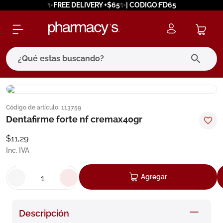
✨FREE DELIVERY +$65✨| CODIGO:FD65
¿Qué estas buscando?
términos más buscados
Código de artículo
:
113759
1
.
eucerin
Dentafirme forte nf cremax40gr
2
.
protector solar
$
11
,
29
3
.
pilexil
Inc. IVA
4
.
bioderma
Agregar
5
.
cerave
6
.
degraler
Descripción
7
.
isdin