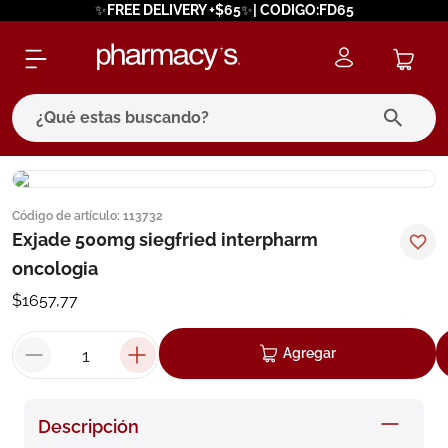
✨FREE DELIVERY +$65✨| CODIGO:FD65
¿Qué estas buscando?
términos más buscados
Código de artículo
:
113732
1
.
eucerin
Exjade 500mg siegfried interpharm
2
.
protector solar
oncologia
3
.
bioderma
$
1657
,
77
4
.
pilexil
Agregar
5
.
cerave
6
.
degraler
Descripción
7
.
isdin