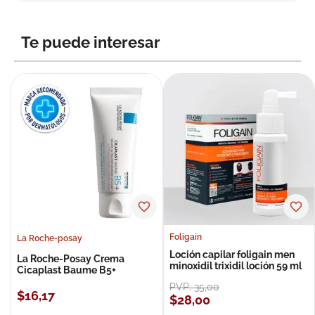
8
.
roche posay
9
.
nivea
Te puede interesar
10
.
pañales
Foligain
La Roche-posay
Loción capilar foligain men
La Roche-Posay Crema
minoxidil trixidil loción 59 ml
Cicaplast Baume B5+
PVP:
35
,
00
$
16
,
17
$
28
,
00