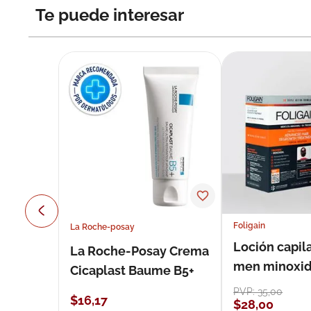
Te puede interesar
Foligain
La Roche-posay
Loción capila
La Roche-Posay Crema
men minoxidil
Cicaplast Baume B5+
loción 59 ml
PVP:
35
,
00
$
16
,
17
$
28
,
00