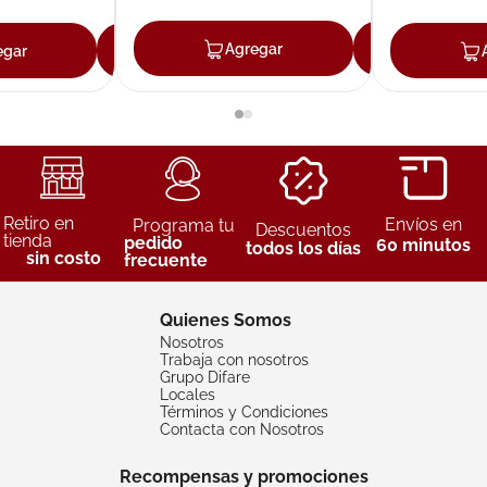
Agregar
Agreg
egar
Agregar
Retiro en
Envíos en
Programa tu
Descuentos
tienda
pedido
60 minutos
todos los días
sin costo
frecuente
Quienes Somos
Nosotros
Trabaja con nosotros
Grupo Difare
Locales
Términos y Condiciones
Contacta con Nosotros
Recompensas y promociones