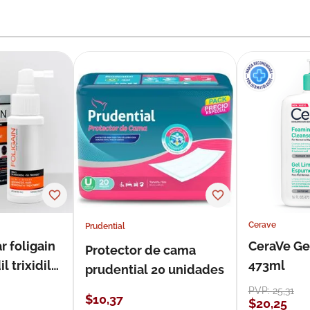
Cerave
Prudential
r foligain
CeraVe Ge
Protector de cama
 trixidil
473ml
prudential 20 unidades
PVP:
25
,
31
$
10
,
37
$
20
,
25