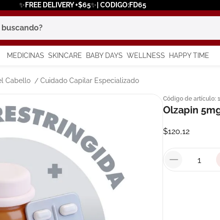
✨FREE DELIVERY +$65✨| CODIGO:FD65
scando?
MEDICINAS
SKINCARE
BABY DAYS
WELLNESS
HAPPY TIME
os más buscados
l Cabello
Cuidado Capilar Especializado
Código de artículo
:
 solar
Olzapin 5mg
a
$
120
,
12
say