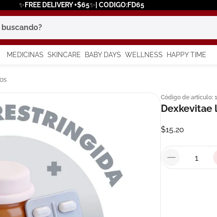
✨FREE DELIVERY +$65✨| CODIGO:FD65
scando?
MEDICINAS
SKINCARE
BABY DAYS
WELLNESS
HAPPY TIME
os más buscados
os
Código de artículo
:
 solar
Dexkevitae 
a
$
15
,
20
say