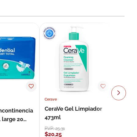
Cerave
CeraVe Gel Limpiador
incontinencia
473ml
 large 20
PVP:
25
,
31
$
20
,
25