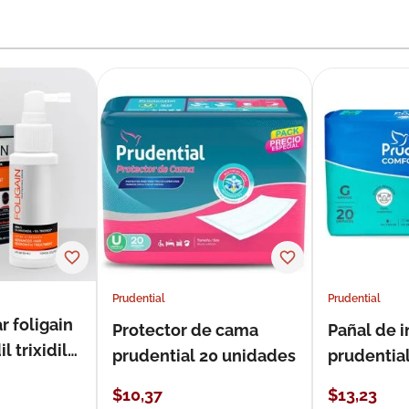
Prudential
Prudential
r foligain
Protector de cama
Pañal de 
 trixidil
prudential 20 unidades
prudential
unidades
$
10
,
37
$
13
,
23