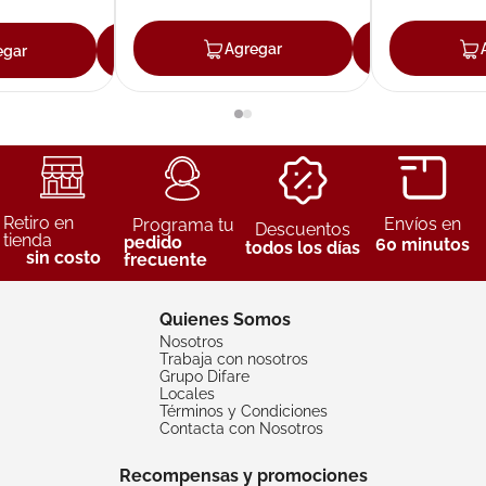
Agregar
Agreg
egar
Agregar
Retiro en
Envíos en
Programa tu
Descuentos
tienda
pedido
60 minutos
todos los días
sin costo
frecuente
Quienes Somos
Nosotros
Trabaja con nosotros
Grupo Difare
Locales
Términos y Condiciones
Contacta con Nosotros
Recompensas y promociones