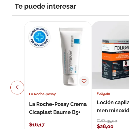
Te puede interesar
Foligain
La Roche-posay
Loción capila
La Roche-Posay Crema
men minoxidil
Cicaplast Baume B5+
loción 59 ml
PVP:
35
,
00
$
16
,
17
$
28
,
00