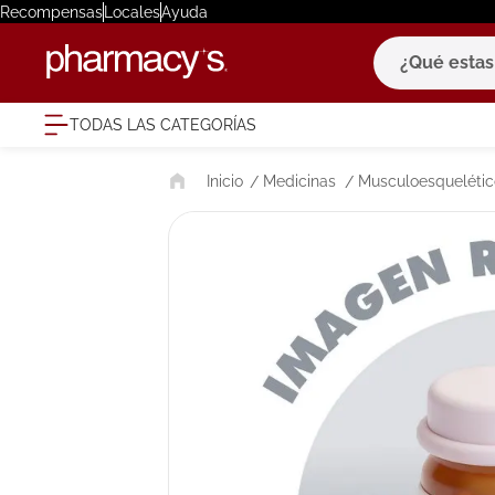
Recompensas
Locales
Ayuda
¿Qué estas bu
TODAS LAS CATEGORÍAS
términ
Medicinas
Musculoesquelétic
1
.
eucerin
2
.
protector
3
.
bioderm
4
.
pilexil
5
.
cerave
6
.
degraler
7
.
isdin
8
.
roche po
9
.
nivea