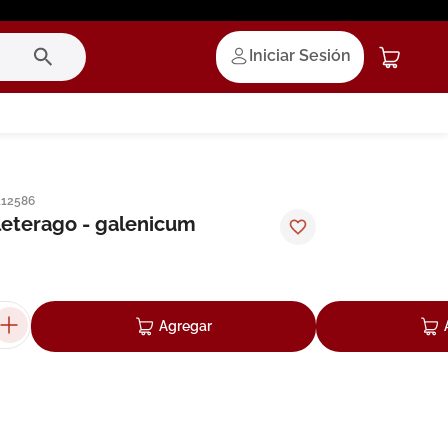
Iniciar Sesión
112586
leterago - galenicum
Agregar