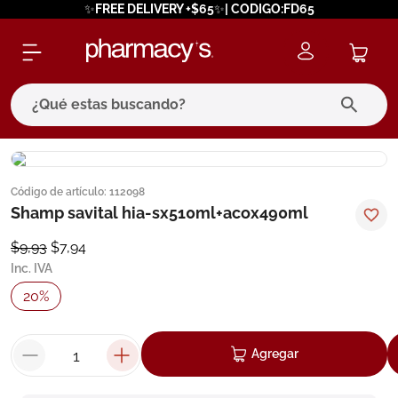
✨FREE DELIVERY +$65✨| CODIGO:FD65
¿Qué estas buscando?
términos más buscados
Código de artículo
:
112098
1
.
eucerin
Shamp savital hia-sx510ml+acox490ml
2
.
protector solar
$
9
,
93
$
7
,
94
3
.
bioderma
Inc. IVA
4
.
pilexil
20
%
5
.
cerave
6
.
degraler
Agregar
7
.
isdin