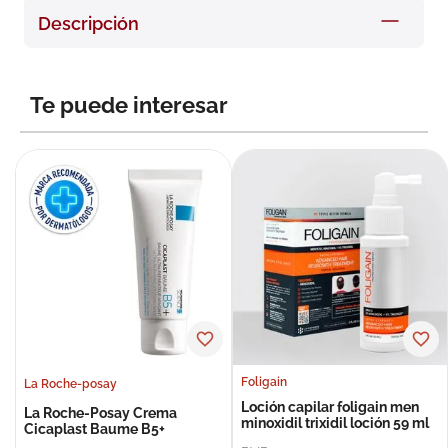
8
.
roche posay
Descripción
9
.
nivea
10
.
pañales
Te puede interesar
Foligain
La Roche-posay
Loción capilar foligain men
La Roche-Posay Crema
minoxidil trixidil loción 59 ml
Cicaplast Baume B5+