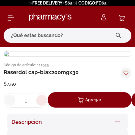
✨FREE DELIVERY +$65✨| CODIGO:FD65
¿Qué estas buscando?
términos más buscados
Código de artículo
:
111955
1
.
eucerin
Raserdol cap-blax200mgx30
2
.
protector solar
$
7
,
50
3
.
pilexil
4
.
bioderma
Agregar
5
.
cerave
6
.
megacistin
Descripción
7
.
degraler