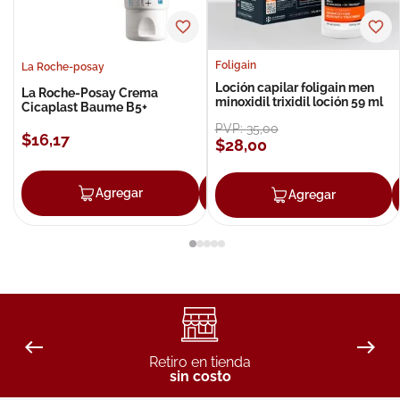
Foligain
La Roche-posay
Loción capilar foligain men
La Roche-Posay Crema
minoxidil trixidil loción 59 ml
Cicaplast Baume B5+
PVP:
35
,
00
$
16
,
17
$
28
,
00
Agregar
Agregar
Agregar
Retiro en tienda
sin costo