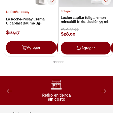
Foligain
La Roche-posay
Loción capilar foligain men
La Roche-Posay Crema
minoxidil trixidil loción 59 ml
Cicaplast Baume B5+
PVP:
35
,
00
$
16
,
17
$
28
,
00
Agregar
Agregar
Agregar
Retiro en tienda
sin costo