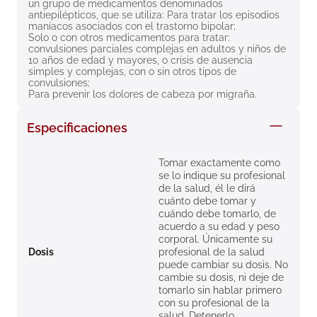
un grupo de medicamentos denominados 
8
.
roche posay
antiepilépticos, que se utiliza: Para tratar los episodios 
maníacos asociados con el trastorno bipolar;
9
.
isdin
Solo o con otros medicamentos para tratar: 
convulsiones parciales complejas en adultos y niños de 
10 años de edad y mayores, o crisis de ausencia 
10
.
neumoflux
simples y complejas, con o sin otros tipos de 
convulsiones;
Para prevenir los dolores de cabeza por migraña.
Especificaciones
Tomar exactamente como
se lo indique su profesional
de la salud, él le dirá
cuánto debe tomar y
cuándo debe tomarlo, de
acuerdo a su edad y peso
corporal. Únicamente su
Dosis
profesional de la salud
puede cambiar su dosis. No
cambie su dosis, ni deje de
tomarlo sin hablar primero
con su profesional de la
salud. Detenerlo