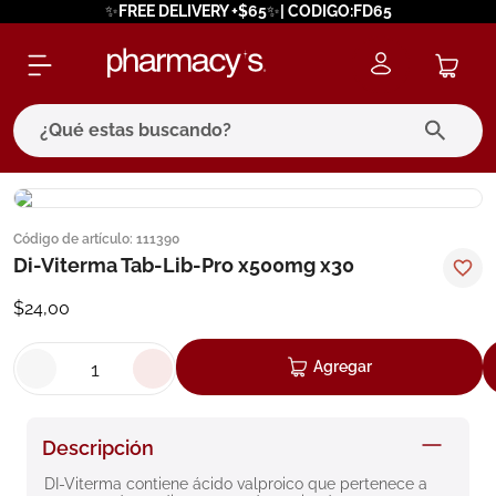
✨FREE DELIVERY +$65✨| CODIGO:FD65
¿Qué estas buscando?
términos más buscados
Código de artículo
:
111390
1
.
eucerin
Di-Viterma Tab-Lib-Pro x500mg x30
2
.
protector solar
$
24
,
00
3
.
bioderma
4
.
pilexil
Agregar
5
.
cerave
6
.
degraler
Descripción
7
.
megacistin
DI-Viterma contiene ácido valproico que pertenece a 