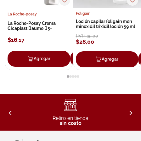
Foligain
La Roche-posay
Loción capilar foligain men
La Roche-Posay Crema
minoxidil trixidil loción 59 ml
Cicaplast Baume B5+
PVP:
35
,
00
$
16
,
17
$
28
,
00
Agregar
Agregar
Agregar
Retiro en tienda
sin costo