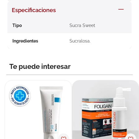
8
.
roche posay
Especificaciones
9
.
isdin
Tipo
Sucra Sweet
10
.
neumoflux
Ingredientes
Sucralosa.
Te puede interesar