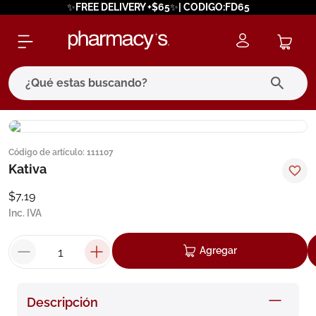
✨FREE DELIVERY +$65✨| CODIGO:FD65
¿Qué estas buscando?
términos más buscados
Código de artículo
:
111107
1
.
eucerin
Kativa
2
.
protector solar
$
7
,
19
3
.
bioderma
Inc. IVA
4
.
pilexil
Agregar
5
.
cerave
6
.
degraler
Descripción
7
.
megacistin