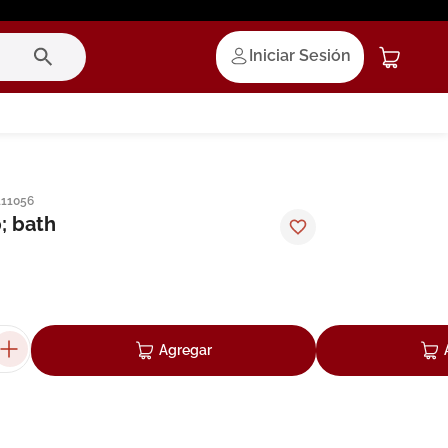
Iniciar Sesión
111056
; bath
Agregar