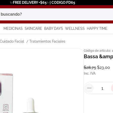
✨FREE DELIVERY +$65✨| CODIGO:FD65
scando?
MEDICINAS
SKINCARE
BABY DAYS
WELLNESS
HAPPY TIME
os más buscados
Cuidado Facial
Tratamientos Faciales
Código de artículo
:
 solar
Bassa &amp
$
28
,
75
$
23
,
00
a
Inc. IVA
say