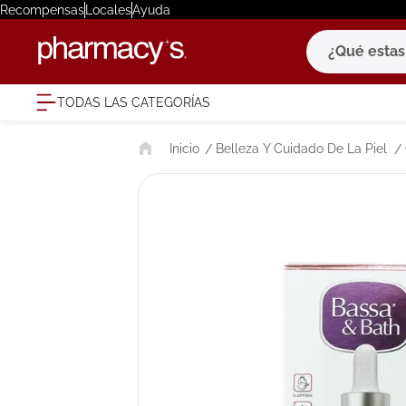
Recompensas
Locales
Ayuda
¿Qué estas bu
TODAS LAS CATEGORÍAS
términ
Belleza Y Cuidado De La Piel
1
.
eucerin
2
.
protector
3
.
pilexil
4
.
bioderm
5
.
cerave
6
.
degraler
7
.
isdin
8
.
roche po
9
.
pañales