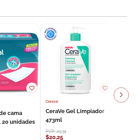
Cerave
CeraVe Gel Limpiador
 de cama
473ml
l 20 unidades
PVP:
25
,
31
$
20
,
25