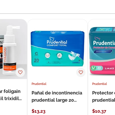
Prudential
Prudential
r foligain
Pañal de incontinencia
Protector
 trixidil
prudential large 20
prudentia
unidades
$
13
,
23
$
10
,
37