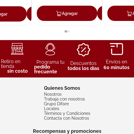
Agregar
Agreg
egar
Agregar
Retiro en
Envíos en
Programa tu
Descuentos
tienda
pedido
60 minutos
todos los días
sin costo
frecuente
Quienes Somos
Nosotros
Trabaja con nosotros
Grupo Difare
Locales
Términos y Condiciones
Contacta con Nosotros
Recompensas y promociones