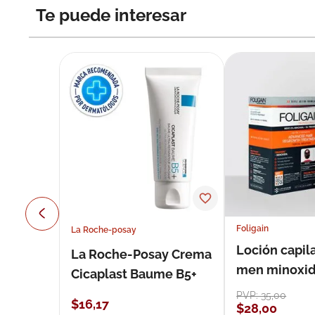
Te puede interesar
Foligain
La Roche-posay
Loción capila
La Roche-Posay Crema
men minoxidil
Cicaplast Baume B5+
loción 59 ml
PVP:
35
,
00
$
16
,
17
$
28
,
00