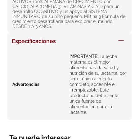
ACTIVOS 100% ALEMANA de CRECIMIENTO con 
8
.
roche posay
CALCIO, ALA (OMEGA 3), VITAMINAS A,C Y D para un 
desarrollo COGNITIVO y un apoyo al SISTEMA 
9
.
isdin
INMUNITARIO de su niño pequeño. Miltina 3 Fórmula de 
crecimiento desarrollada para explorar el mundo. 
DESDE 1 A 3 AÑOS.
10
.
neumoflux
Especificaciones
IMPORTANTE:
La leche
materna es el mejor
alimento para la salud y
nutrición de su lactante, por
ser el único alimento
Advertencias
completo, accesible e
irremplazable. Este
producto no debe ser la
única fuente de
alimentación para su
lactante.
Te puede interesar