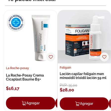
Foligain
La Roche-posay
Loción capilar foligain men
La Roche-Posay Crema
minoxidil trixidil loción 59 ml
Cicaplast Baume B5+
PVP:
35
,
00
$
16
,
17
$
28
,
00
Agregar
Agregar
Agregar