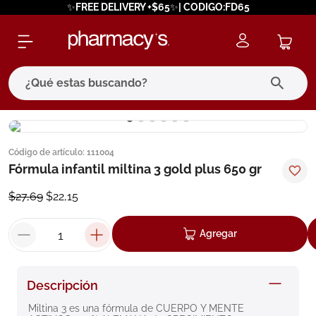
✨FREE DELIVERY +$65✨| CODIGO:FD65
¿Qué estas buscando?
términos más buscados
Código de artículo
:
111004
1
.
eucerin
Fórmula infantil miltina 3 gold plus 650 gr
2
.
protector solar
$
27
,
69
$
22
,
15
3
.
bioderma
4
.
pilexil
Agregar
5
.
cerave
6
.
degraler
Descripción
7
.
megacistin
Miltina 3 es una fórmula de CUERPO Y MENTE 