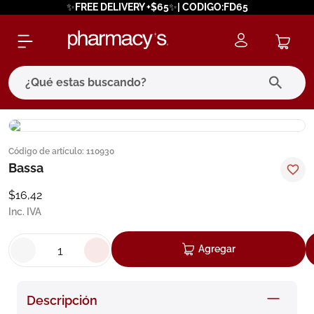
✨FREE DELIVERY +$65✨| CODIGO:FD65
¿Qué estas buscando?
términos más buscados
Código de artículo
:
110930
1
.
eucerin
Bassa
2
.
protector solar
$
16
,
42
3
.
pilexil
Inc. IVA
4
.
bioderma
Agregar
5
.
cerave
6
.
megacistin
Descripción
7
.
degraler