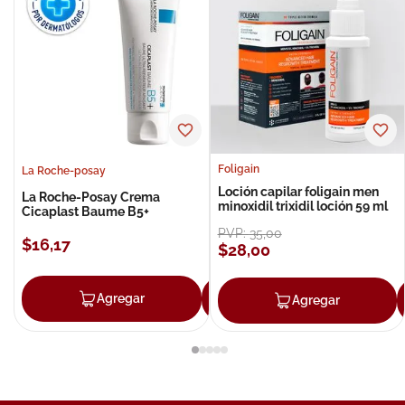
Foligain
La Roche-posay
Loción capilar foligain men
La Roche-Posay Crema
minoxidil trixidil loción 59 ml
Cicaplast Baume B5+
PVP:
35
,
00
$
16
,
17
$
28
,
00
Agregar
Agregar
Agregar