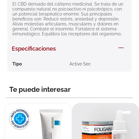
El CBD derivado del cáñamo medicinal. Se trata de un 
8
.
roche posay
compuesto natural no psicoactivo ni psicotrópico, con 
un potencial terapéutico enorme. Sus principales 
9
.
isdin
beneficios son: Reducir estrés, ansiedad y depresión. 
Alivia molestias articulares, musculares y dolores en 
10
.
neumoflux
general. Combate el insomnio. Fortalece el sistema 
inmunológico. Equilibra los receptores del organismo.
Especificaciones
Tipo
Active Sec
Te puede interesar