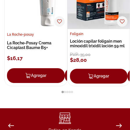
Foligain
La Roche-posay
Loción capilar foligain men
La Roche-Posay Crema
minoxidil trixidil loción 59 ml
Cicaplast Baume B5+
PVP:
35
,
00
$
16
,
17
$
28
,
00
Agregar
Agregar
Agregar