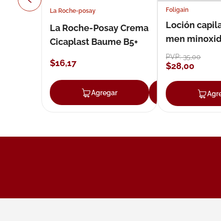
Foligain
La Roche-posay
Loción capila
La Roche-Posay Crema
men minoxidil
Cicaplast Baume B5+
loción 59 ml
PVP:
35
,
00
$
16
,
17
$
28
,
00
Agregar
Agregar
Agr