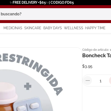
✨FREE DELIVERY +$65✨| CODIGO:FD65
scando?
MEDICINAS
SKINCARE
BABY DAYS
WELLNESS
HAPPY TIME
os más buscados
Código de artículo
:
 solar
Boncheck T
a
$
3
,
95
say
in