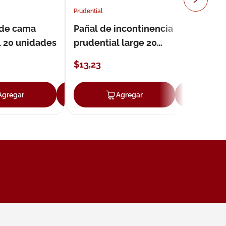
Prudential
 de cama
Pañal de incontinencia
l 20 unidades
prudential large 20
unidades
$
13
,
23
Agregar
Agregar
Agregar
Ag
ar