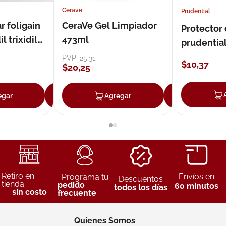
Cerave
Prudential
r foligain
CeraVe Gel Limpiador
Protector
 trixidil
473ml
prudentia
PVP:
25
,
31
$
10
,
37
$
20
,
25
egar
Agregar
Agregar
Agreg
Retiro en
Envíos en
Programa tu
Descuentos
tienda
pedido
60 minutos
todos los días
sin costo
frecuente
Quienes Somos