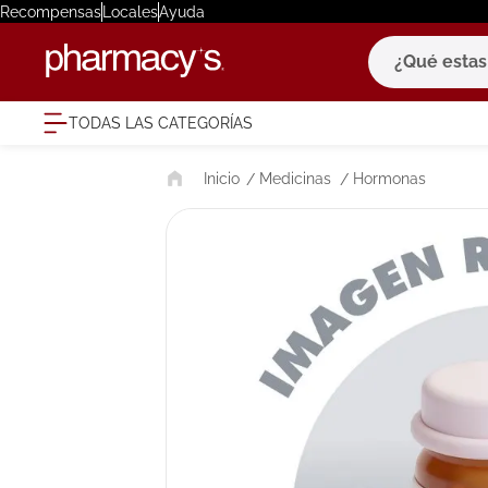
Recompensas
Locales
Ayuda
¿Qué estas bu
TODAS LAS CATEGORÍAS
términ
Medicinas
Hormonas
1
.
eucerin
2
.
protector
3
.
bioderm
4
.
pilexil
5
.
cerave
6
.
degraler
7
.
isdin
8
.
roche po
9
.
megacist