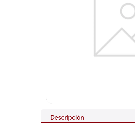
10
.
nivea
Descripción