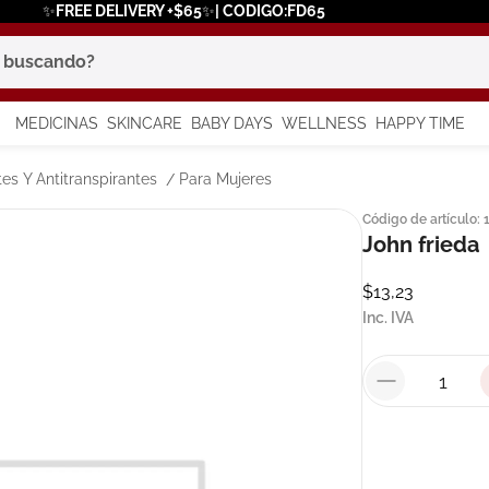
✨FREE DELIVERY +$65✨| CODIGO:FD65
scando?
MEDICINAS
SKINCARE
BABY DAYS
WELLNESS
HAPPY TIME
os más buscados
es Y Antitranspirantes
Para Mujeres
Código de artículo
:
 solar
John frieda
$
13
,
23
a
Inc. IVA
say