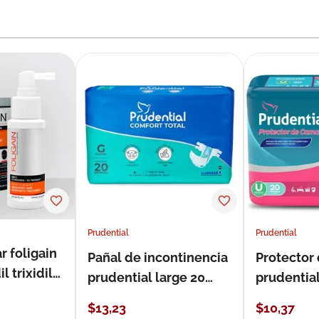
Prudential
Prudential
r foligain
Pañal de incontinencia
Protector
 trixidil
prudential large 20
prudentia
unidades
$
13
,
23
$
10
,
37