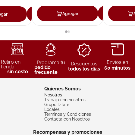
Agregar
Agreg
egar
Agregar
Retiro en
Envíos en
Programa tu
Descuentos
tienda
pedido
60 minutos
todos los días
sin costo
frecuente
Quienes Somos
Nosotros
Trabaja con nosotros
Grupo Difare
Locales
Términos y Condiciones
Contacta con Nosotros
Recompensas y promociones