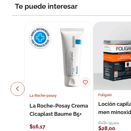
Te puede interesar
Foligain
La Roche-posay
Loción capila
La Roche-Posay Crema
men minoxidil
Cicaplast Baume B5+
loción 59 ml
PVP:
35
,
00
$
16
,
17
$
28
,
00