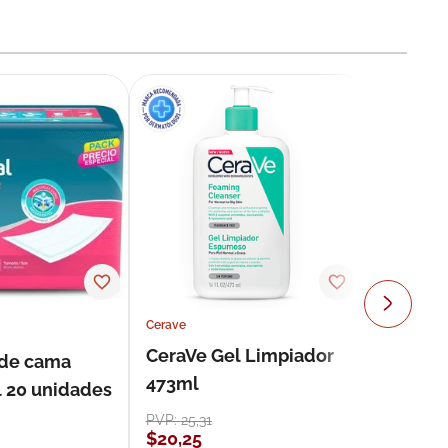
Cerave
CeraVe Gel Limpiador
 de cama
473ml
l 20 unidades
PVP:
25
,
31
$
20
,
25