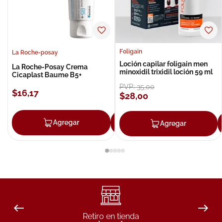
Foligain
La Roche-posay
Loción capilar foligain men
La Roche-Posay Crema
minoxidil trixidil loción 59 ml
Cicaplast Baume B5+
PVP:
35
,
00
$
16
,
17
$
28
,
00
Agregar
Agregar
Agregar
Retiro en tienda