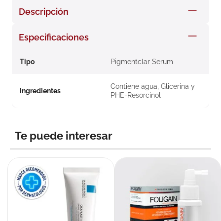
8
.
roche posay
Descripción
9
.
isdin
Especificaciones
10
.
pañales
Tipo
Pigmentclar Serum
Contiene agua, Glicerina y
Ingredientes
PHE-Resorcinol
Te puede interesar