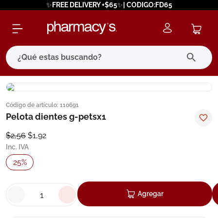
✨FREE DELIVERY +$65✨| CODIGO:FD65
¿Qué estas buscando?
términos más buscados
Código de artículo
:
110691
1
.
eucerin
Pelota dientes g-petsx1
2
.
protector solar
$
2
,
56
$
1
,
92
3
.
pilexil
Inc. IVA
4
.
bioderma
25
%
5
.
cerave
6
.
megacistin
Agregar
7
.
degraler