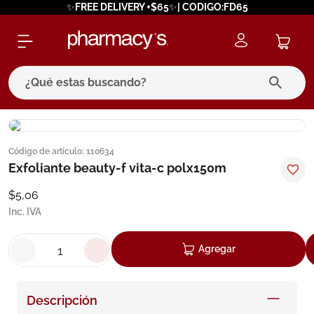
✨FREE DELIVERY +$65✨| CODIGO:FD65
¿Qué estas buscando?
términos más buscados
Código de artículo
:
110634
1
.
eucerin
Exfoliante beauty-f vita-c polx150m
2
.
protector solar
$
5
,
06
3
.
bioderma
Inc. IVA
4
.
pilexil
Agregar
5
.
cerave
6
.
degraler
Descripción
7
.
megacistin