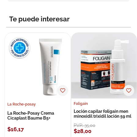
8
.
roche posay
9
.
isdin
Te puede interesar
10
.
neumoflux
Foligain
La Roche-posay
Loción capilar foligain men
La Roche-Posay Crema
minoxidil trixidil loción 59 ml
Cicaplast Baume B5+
PVP:
35
,
00
$
16
,
17
$
28
,
00