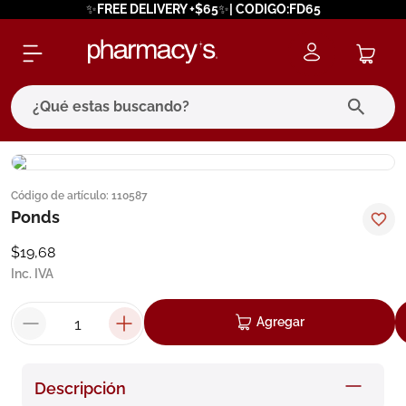
✨FREE DELIVERY +$65✨| CODIGO:FD65
¿Qué estas buscando?
términos más buscados
Código de artículo
:
110587
1
.
eucerin
Ponds
2
.
protector solar
$
19
,
68
3
.
bioderma
Inc. IVA
4
.
pilexil
Agregar
5
.
cerave
6
.
degraler
Descripción
7
.
megacistin