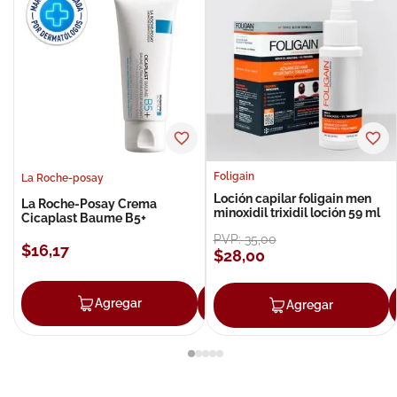
Foligain
La Roche-posay
Loción capilar foligain men
La Roche-Posay Crema
minoxidil trixidil loción 59 ml
Cicaplast Baume B5+
PVP:
35
,
00
$
16
,
17
$
28
,
00
Agregar
Agregar
Agregar