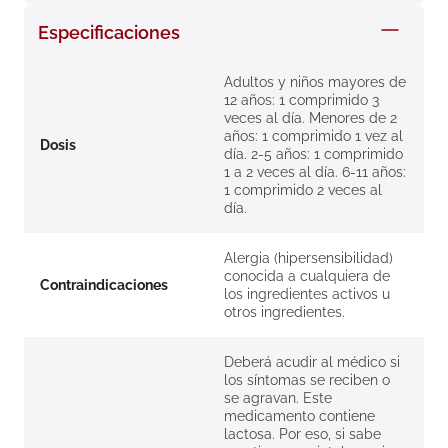
8
.
roche posay
Especificaciones
9
.
isdin
Adultos y niños mayores de
10
.
neumoflux
12 años: 1 comprimido 3
veces al día. Menores de 2
años: 1 comprimido 1 vez al
Dosis
día. 2-5 años: 1 comprimido
1 a 2 veces al día. 6-11 años:
1 comprimido 2 veces al
día.
Alergia (hipersensibilidad)
conocida a cualquiera de
Contraindicaciones
los ingredientes activos u
otros ingredientes.
Deberá acudir al médico si
los síntomas se reciben o
se agravan. Este
medicamento contiene
lactosa. Por eso, si sabe