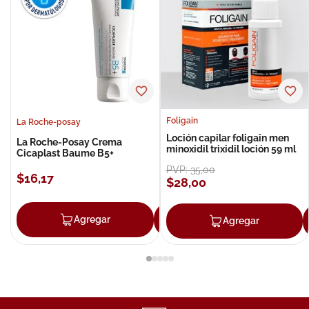
Foligain
La Roche-posay
Loción capilar foligain men
La Roche-Posay Crema
minoxidil trixidil loción 59 ml
Cicaplast Baume B5+
PVP:
35
,
00
$
16
,
17
$
28
,
00
Agregar
Agregar
Agregar