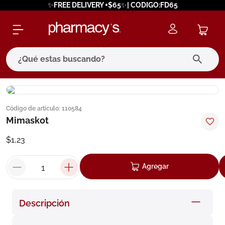
✨FREE DELIVERY +$65✨| CODIGO:FD65
¿Qué estas buscando?
términos más buscados
Código de artículo
:
110584
1
.
eucerin
Mimaskot
2
.
protector solar
$
1
,
23
3
.
bioderma
4
.
pilexil
Agregar
5
.
cerave
6
.
degraler
Descripción
7
.
isdin