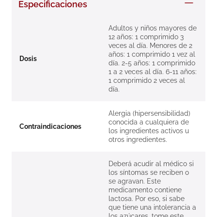
Especificaciones
8
.
roche posay
9
.
megacistin
Adultos y niños mayores de
12 años: 1 comprimido 3
10
.
pañales
veces al día. Menores de 2
años: 1 comprimido 1 vez al
Dosis
día. 2-5 años: 1 comprimido
1 a 2 veces al día. 6-11 años:
1 comprimido 2 veces al
día.
Alergia (hipersensibilidad)
conocida a cualquiera de
Contraindicaciones
los ingredientes activos u
otros ingredientes.
Deberá acudir al médico si
los síntomas se reciben o
se agravan. Este
medicamento contiene
lactosa. Por eso, si sabe
que tiene una intolerancia a
los azúcares, tome este