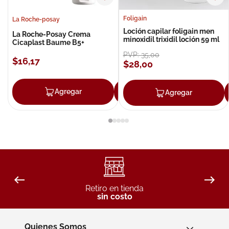
Foligain
La Roche-posay
Loción capilar foligain men
La Roche-Posay Crema
minoxidil trixidil loción 59 ml
Cicaplast Baume B5+
PVP:
35
,
00
$
16
,
17
$
28
,
00
Agregar
Agregar
Agregar
Retiro en tienda
sin costo
Quienes Somos