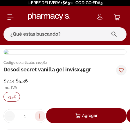
✨FREE DELIVERY +$65✨| CODIGO:FD65
¿Qué estas buscando?
términos más buscados
Código de artículo
:
110562
1
.
eucerin
Desod secret vanilla gel invisx45gr
2
.
protector solar
$
7
,
14
$
5
,
36
3
.
bioderma
Inc. IVA
4
.
pilexil
25
%
5
.
cerave
6
.
degraler
Agregar
7
.
isdin