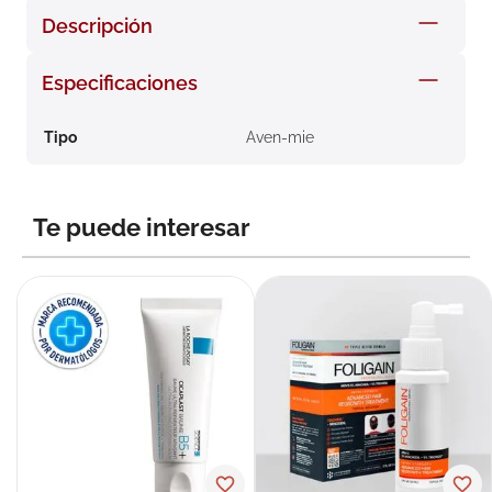
8
.
roche posay
Descripción
9
.
megacistin
Especificaciones
10
.
pañales
Tipo
Aven-mie
Te puede interesar