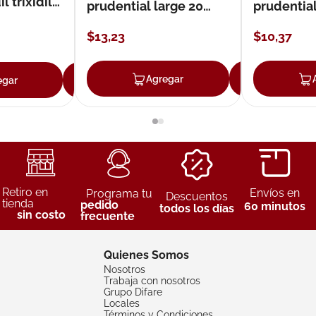
 trixidil
prudential large 20
prudentia
unidades
$
13
,
23
$
10
,
37
Agregar
Agreg
egar
Agregar
Retiro en
Envíos en
Programa tu
Descuentos
tienda
pedido
60 minutos
todos los días
sin costo
frecuente
Quienes Somos
Nosotros
Trabaja con nosotros
Grupo Difare
Locales
Términos y Condiciones