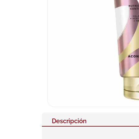
10
.
pañales
Descripción