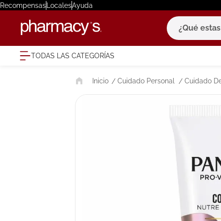
Recompensas
Locales
Ayuda
¿Qué estas bu
TODAS LAS CATEGORÍAS
términ
Cuidado Personal
Cuidado De
1
.
eucerin
2
.
protector
3
.
bioderm
4
.
pilexil
5
.
cerave
6
.
degraler
7
.
isdin
8
.
roche po
9
.
nivea