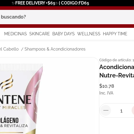
✨FREE DELIVERY +$65✨| CODIGO:FD65
scando?
MEDICINAS
SKINCARE
BABY DAYS
WELLNESS
HAPPY TIME
os más buscados
l Cabello
Shampoos & Acondicionadores
Código de artículo
:
 solar
Acondicion
a
Nutre-Revit
$
10
,
78
Inc. IVA
say