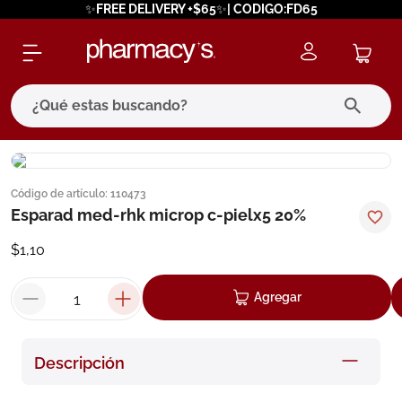
✨FREE DELIVERY +$65✨| CODIGO:FD65
¿Qué estas buscando?
términos más buscados
Código de artículo
:
110473
1
.
eucerin
Esparad med-rhk microp c-pielx5 20%
2
.
protector solar
$
1
,
10
3
.
bioderma
4
.
pilexil
Agregar
5
.
cerave
6
.
degraler
Descripción
7
.
megacistin