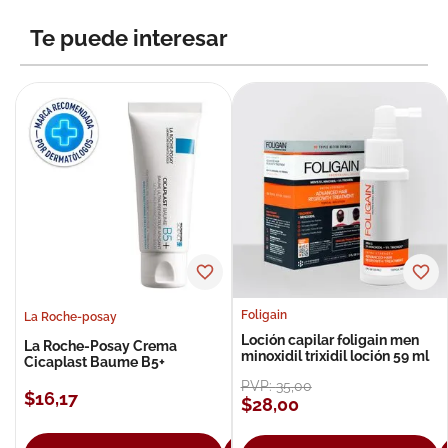
8
.
roche posay
Te puede interesar
9
.
isdin
10
.
neumoflux
Foligain
La Roche-posay
Loción capilar foligain men
La Roche-Posay Crema
minoxidil trixidil loción 59 ml
Cicaplast Baume B5+
PVP:
35
,
00
$
16
,
17
$
28
,
00