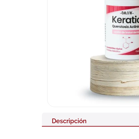
10
.
neumofl
Descripción