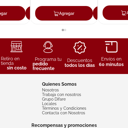
egar
Agregar
Agregar
Agreg
Retiro en
Envíos en
Programa tu
Descuentos
tienda
pedido
60 minutos
todos los días
sin costo
frecuente
Quienes Somos
Nosotros
Trabaja con nosotros
Grupo Difare
Locales
Términos y Condiciones
Contacta con Nosotros
Recompensas y promociones