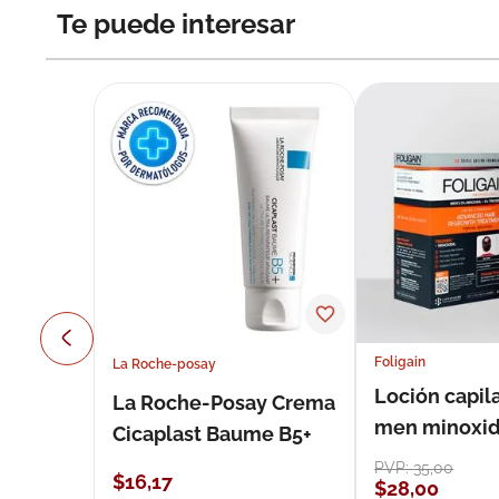
Te puede interesar
Foligain
La Roche-posay
Loción capila
La Roche-Posay Crema
men minoxidil
Cicaplast Baume B5+
loción 59 ml
PVP:
35
,
00
$
16
,
17
$
28
,
00