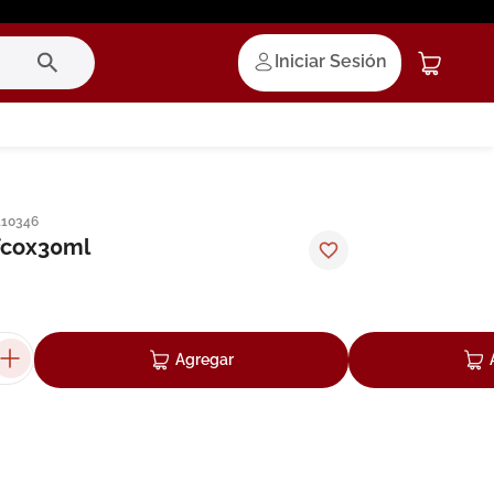
Iniciar Sesión
110346
-fcox30ml
Agregar