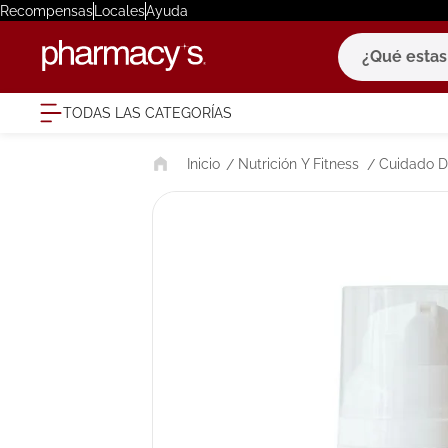
Recompensas
Locales
Ayuda
¿Qué estas bu
TODAS LAS CATEGORÍAS
términ
Nutrición Y Fitness
Cuidado D
1
.
eucerin
2
.
protector
3
.
bioderm
4
.
pilexil
5
.
cerave
6
.
degraler
7
.
megacist
8
.
roche po
9
.
isdin