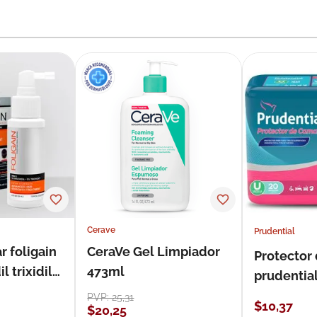
Cerave
Prudential
r foligain
CeraVe Gel Limpiador
Protector
 trixidil
473ml
prudentia
PVP:
25
,
31
$
10
,
37
$
20
,
25