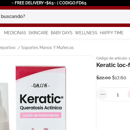
✨FREE DELIVERY +$65✨| CODIGO:FD65
scando?
MEDICINAS
SKINCARE
BABY DAYS
WELLNESS
HAPPY TIME
os más buscados
eportivo
Soportes Manos Y Muñecas
Código de artículo
:
 solar
Keratic loc
a
$
22
,
00
$
17
,
60
in
say