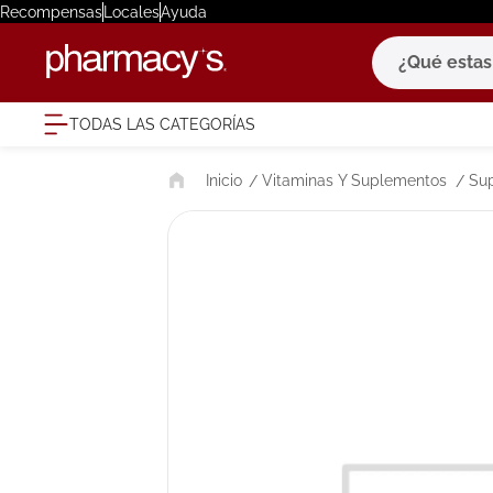
Recompensas
Locales
Ayuda
¿Qué estas bu
TODAS LAS CATEGORÍAS
términ
Vitaminas Y Suplementos
Su
1
.
eucerin
2
.
protector
3
.
bioderm
4
.
pilexil
5
.
cerave
6
.
degraler
7
.
isdin
8
.
roche po
9
.
nivea