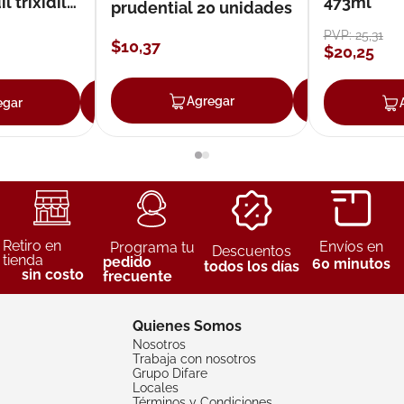
 trixidil
473ml
prudential 20 unidades
PVP:
25
,
31
$
10
,
37
$
20
,
25
Agregar
Agreg
egar
Agregar
Retiro en
Envíos en
Programa tu
Descuentos
tienda
pedido
60 minutos
todos los días
sin costo
frecuente
Quienes Somos
Nosotros
Trabaja con nosotros
Grupo Difare
Locales
Términos y Condiciones