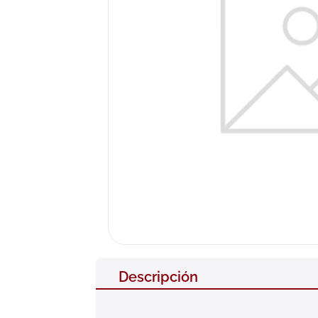
10
.
pañales
Descripción