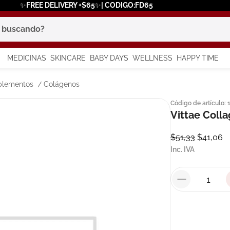
✨FREE DELIVERY +$65✨| CODIGO:FD65
scando?
MEDICINAS
SKINCARE
BABY DAYS
WELLNESS
HAPPY TIME
os más buscados
plementos
Colágenos
Código de artículo
:
 solar
Vittae Coll
a
$
51
,
33
$
41
,
06
Inc. IVA
say