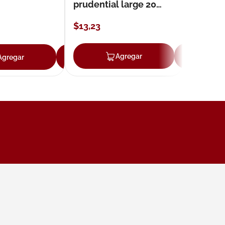
prudential large 20
unidades
$
13
,
23
ar
Agregar
Ag
Agregar
Agregar