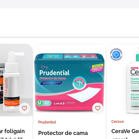
Cerave
Prudential
r foligain
CeraVe Ge
Protector de cama