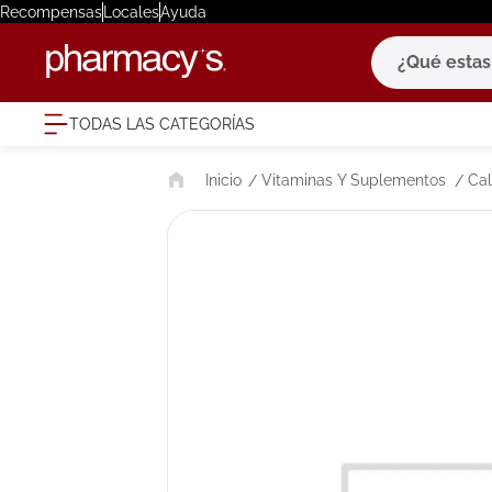
Recompensas
Locales
Ayuda
¿Qué estas bu
TODAS LAS CATEGORÍAS
términ
Vitaminas Y Suplementos
Cal
1
.
eucerin
2
.
protector
3
.
bioderm
4
.
pilexil
5
.
cerave
6
.
degraler
7
.
megacist
8
.
roche po
9
.
isdin