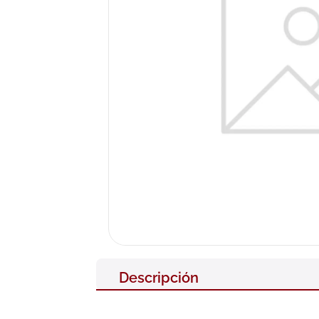
10
.
neumofl
Descripción