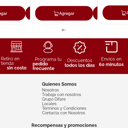
egar
Agregar
Agregar
Agreg
Retiro en
Envíos en
Programa tu
Descuentos
tienda
pedido
60 minutos
todos los días
sin costo
frecuente
Quienes Somos
Nosotros
Trabaja con nosotros
Grupo Difare
Locales
Términos y Condiciones
Contacta con Nosotros
Recompensas y promociones