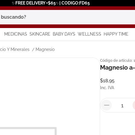
✨FREE DELIVERY +$65✨| CODIGO:FD65
scando?
MEDICINAS
SKINCARE
BABY DAYS
WELLNESS
HAPPY TIME
os más buscados
cio Y Minerales
Magnesio
Código de artículo
:
 solar
Magnesio a-
a
$
18
,
95
Inc. IVA
in
say