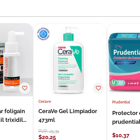
Cerave
Prudential
r foligain
CeraVe Gel Limpiador
Protector
 trixidil
473ml
prudentia
PVP:
25
,
31
$
10
,
37
$
20
,
25