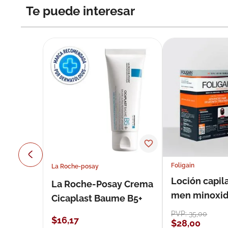
Te puede interesar
Foligain
La Roche-posay
Loción capila
La Roche-Posay Crema
men minoxidil
Cicaplast Baume B5+
loción 59 ml
PVP:
35
,
00
$
16
,
17
$
28
,
00