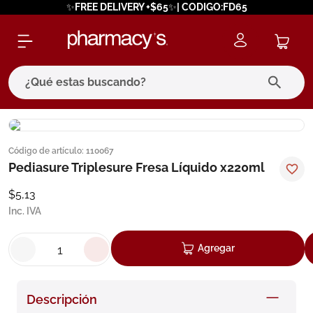
✨FREE DELIVERY +$65✨| CODIGO:FD65
¿Qué estas buscando?
términos más buscados
Código de artículo
:
110067
1
.
eucerin
Pediasure Triplesure Fresa Líquido x220ml
2
.
protector solar
$
5
,
13
3
.
bioderma
Inc. IVA
4
.
pilexil
Agregar
5
.
cerave
6
.
degraler
Descripción
7
.
isdin