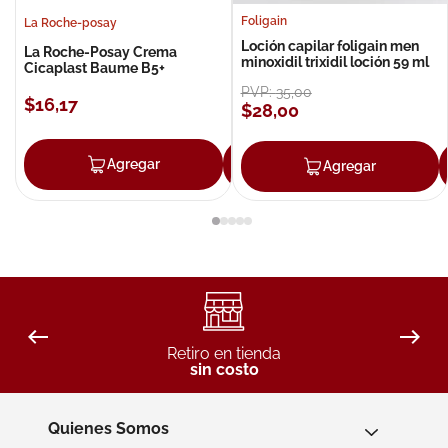
Foligain
La Roche-posay
Loción capilar foligain men
La Roche-Posay Crema
minoxidil trixidil loción 59 ml
Cicaplast Baume B5+
PVP:
35
,
00
$
16
,
17
$
28
,
00
Agregar
Agregar
Agregar
Retiro en tienda
sin costo
Quienes Somos