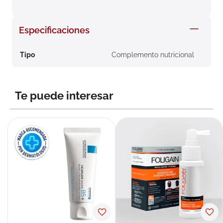
8
.
roche posay
9
.
megacistin
Especificaciones
10
.
pañales
Tipo
Complemento nutricional
Te puede interesar