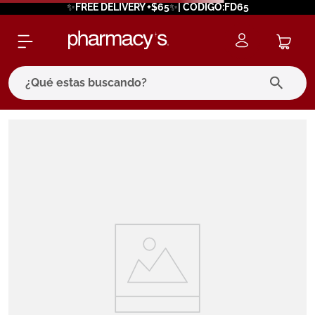
✨FREE DELIVERY +$65✨| CODIGO:FD65
¿Qué estas buscando?
términos más buscados
1
.
eucerin
2
.
protector solar
3
.
bioderma
4
.
pilexil
5
.
cerave
6
.
degraler
7
.
isdin