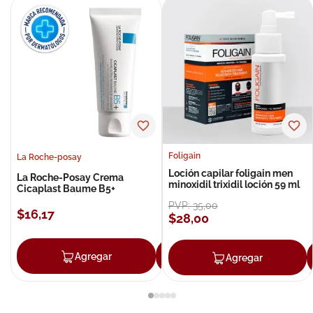
Foligain
La Roche-posay
Loción capilar foligain men
La Roche-Posay Crema
minoxidil trixidil loción 59 ml
Cicaplast Baume B5+
PVP:
35
,
00
$
16
,
17
$
28
,
00
Agregar
Agregar
Agregar