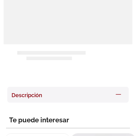
8
.
roche posay
9
.
nivea
10
.
pañales
Descripción
Te puede interesar