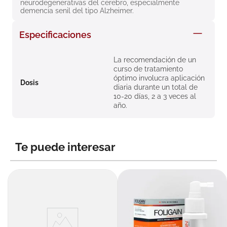
neurodegenerativas del cerebro, especialmente 
8
.
roche posay
demencia senil del tipo Alzheimer.
9
.
pañales
Especificaciones
10
.
nivea
La recomendación de un
curso de tratamiento
óptimo involucra aplicación
Dosis
diaria durante un total de
10-20 días, 2 a 3 veces al
año.
Te puede interesar