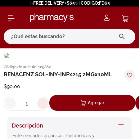
✨FREE DELIVERY +$65✨| CODIGO:FD65
¿Qué estas buscando?
términos más buscados
Código de artículo
:
109862
1
.
eucerin
RENACENZ SOL-INY-INFx215.2MGx10ML
2
.
protector solar
$
90
,
00
3
.
pilexil
4
.
bioderma
Agregar
5
.
cerave
6
.
degraler
Descripción
7
.
isdin
Enfermedades orgánicas, metabólicas y 