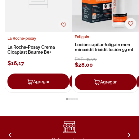
Foligain
La Roche-posay
Loción capilar foligain men
La Roche-Posay Crema
minoxidil trixidil loción 59 ml
Cicaplast Baume B5+
PVP:
35
,
00
$
16
,
17
$
28
,
00
Agregar
Agregar
Agregar