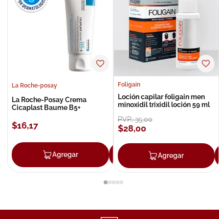
Foligain
La Roche-posay
Loción capilar foligain men
La Roche-Posay Crema
minoxidil trixidil loción 59 ml
Cicaplast Baume B5+
PVP:
35
,
00
$
16
,
17
$
28
,
00
Agregar
Agregar
Agregar