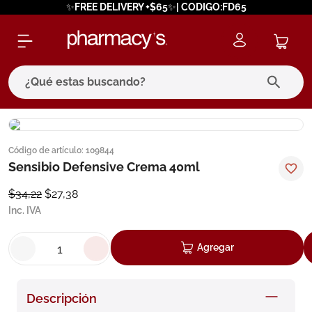
✨FREE DELIVERY +$65✨| CODIGO:FD65
¿Qué estas buscando?
términos más buscados
Código de artículo
:
109844
1
.
eucerin
Sensibio Defensive Crema 40ml
2
.
protector solar
$
34
,
22
$
27
,
38
3
.
pilexil
Inc. IVA
4
.
bioderma
Agregar
5
.
cerave
6
.
degraler
Descripción
7
.
isdin