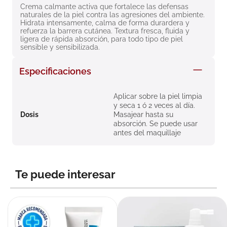
Crema calmante activa que fortalece las defensas 
8
.
roche posay
naturales de la piel contra las agresiones del ambiente. 
Hidrata intensamente, calma de forma durardera y 
9
.
pañales
refuerza la barrera cutánea. Textura fresca, fluida y 
ligera de rápida absorción, para todo tipo de piel 
10
.
nivea
sensible y sensibilizada.
Especificaciones
Aplicar sobre la piel limpia
y seca 1 ó 2 veces al día.
Dosis
Masajear hasta su
absorción. Se puede usar
antes del maquillaje
Te puede interesar