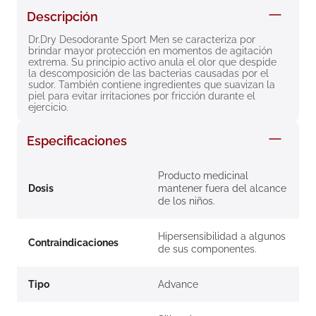
8
.
roche posay
Descripción
9
.
isdin
Dr.Dry Desodorante Sport Men se caracteriza por 
brindar mayor protección en momentos de agitación 
10
.
neumoflux
extrema. Su principio activo anula el olor que despide 
la descomposición de las bacterias causadas por el 
sudor. También contiene ingredientes que suavizan la 
piel para evitar irritaciones por fricción durante el 
ejercicio.
Especificaciones
Producto medicinal
Dosis
mantener fuera del alcance
de los niños.
Hipersensibilidad a algunos
Contraindicaciones
de sus componentes.
Tipo
Advance