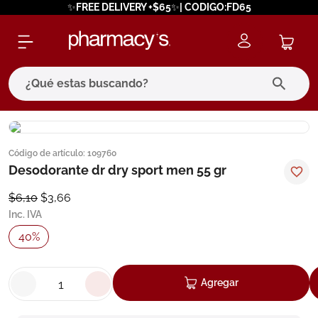
✨FREE DELIVERY +$65✨| CODIGO:FD65
¿Qué estas buscando?
términos más buscados
Código de artículo
:
109760
1
.
eucerin
Desodorante dr dry sport men 55 gr
2
.
protector solar
$
6
,
10
$
3
,
66
3
.
bioderma
Inc. IVA
4
.
pilexil
40
%
5
.
cerave
6
.
degraler
Agregar
7
.
megacistin