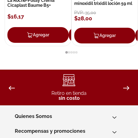
La Roche-Posay Crema
minoxidil trixidil loción 59 ml
Cicaplast Baume B5+
PVP:
35
,
00
$
16
,
17
$
28
,
00
Agregar
Agregar
Agregar
Retiro en tienda
sin costo
Quienes Somos
Recompensas y promociones