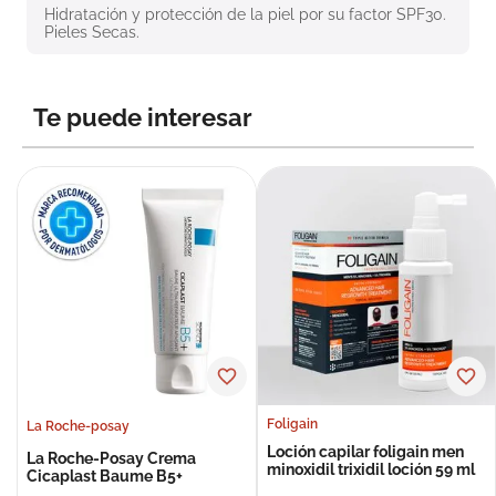
Hidratación y protección de la piel por su factor SPF30. 
8
.
roche posay
Pieles Secas.
9
.
megacistin
10
.
pañales
Te puede interesar
Foligain
La Roche-posay
Loción capilar foligain men
La Roche-Posay Crema
minoxidil trixidil loción 59 ml
Cicaplast Baume B5+