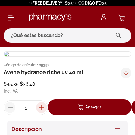
✨FREE DELIVERY +$65✨| CODIGO:FD65
¿Qué estas buscando?
términos más buscados
Código de artículo
:
109392
1
.
eucerin
Avene hydrance riche uv 40 ml
2
.
protector solar
$
45
,
35
$
36
,
28
3
.
bioderma
Inc. IVA
4
.
pilexil
Agregar
5
.
cerave
6
.
degraler
Descripción
7
.
isdin