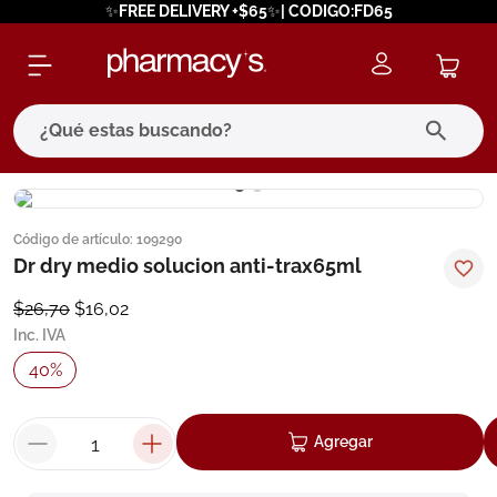
✨FREE DELIVERY +$65✨| CODIGO:FD65
¿Qué estas buscando?
términos más buscados
Código de artículo
:
109290
1
.
eucerin
Dr dry medio solucion anti-trax65ml
2
.
protector solar
$
26
,
70
$
16
,
02
3
.
bioderma
Inc. IVA
4
.
pilexil
40
%
5
.
cerave
6
.
degraler
Agregar
7
.
megacistin