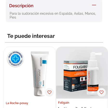
8
.
roche posay
Descripción
9
.
isdin
Para la sudoración excesiva en Espalda, Axilas, Manos, 
Pies
10
.
neumoflux
Te puede interesar
Foligain
La Roche-posay