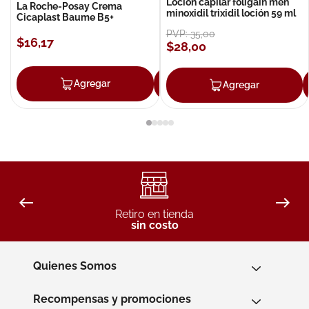
Loción capilar foligain men
La Roche-Posay Crema
minoxidil trixidil loción 59 ml
Cicaplast Baume B5+
PVP:
35
,
00
$
16
,
17
$
28
,
00
Agregar
Agregar
Agregar
Retiro en tienda
sin costo
Quienes Somos
Recompensas y promociones