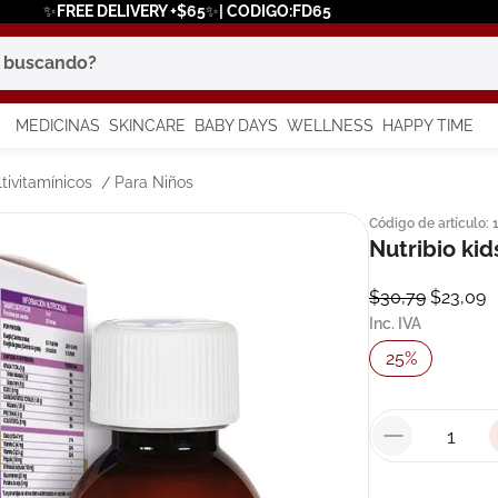
✨FREE DELIVERY +$65✨| CODIGO:FD65
scando?
MEDICINAS
SKINCARE
BABY DAYS
WELLNESS
HAPPY TIME
os más buscados
tivitamínicos
Para Niños
Código de artículo
:
 solar
Nutribio ki
a
$
30
,
79
$
23
,
09
Inc. IVA
25
%
say