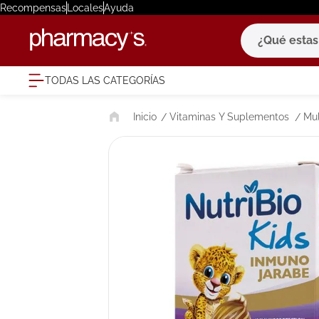
Recompensas
Locales
Ayuda
¿Qué estas bu
TODAS LAS CATEGORÍAS
términ
Vitaminas Y Suplementos
Mul
1
.
eucerin
2
.
protector
3
.
bioderm
4
.
pilexil
5
.
cerave
6
.
degraler
7
.
isdin
8
.
roche po
9
.
nivea