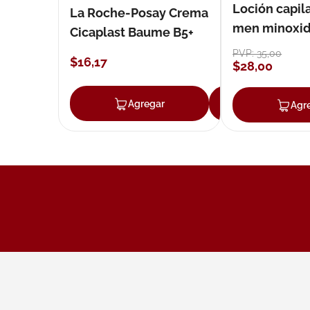
Loción capila
La Roche-Posay Crema
men minoxidil
Cicaplast Baume B5+
loción 59 ml
PVP:
35
,
00
$
16
,
17
$
28
,
00
Agregar
Agregar
Agr