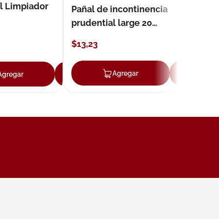
l Limpiador
Pañal de incontinencia
prudential large 20
unidades
$
13
,
23
ar
Agregar
Ag
Agregar
Agregar