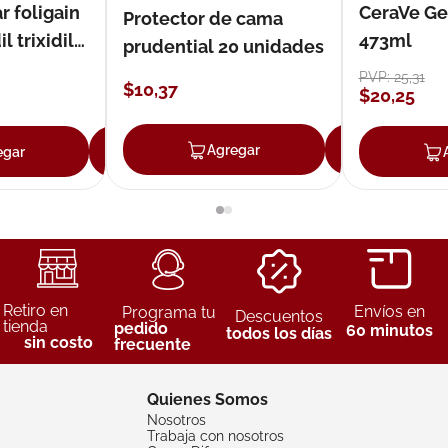
r foligain
CeraVe Ge
Protector de cama
 trixidil
473ml
prudential 20 unidades
PVP:
25
,
31
$
10
,
37
$
20
,
25
Agregar
Agreg
egar
Agregar
Retiro en
Envíos en
Programa tu
Descuentos
tienda
pedido
60 minutos
todos los días
sin costo
frecuente
Quienes Somos
Nosotros
Trabaja con nosotros