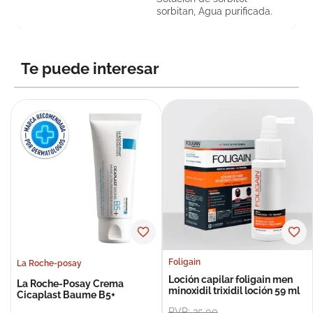
sorbitan, Agua purificada.
Te puede interesar
Foligain
La Roche-posay
Loción capilar foligain men
La Roche-Posay Crema
minoxidil trixidil loción 59 ml
Cicaplast Baume B5+
PVP:
35
,
00