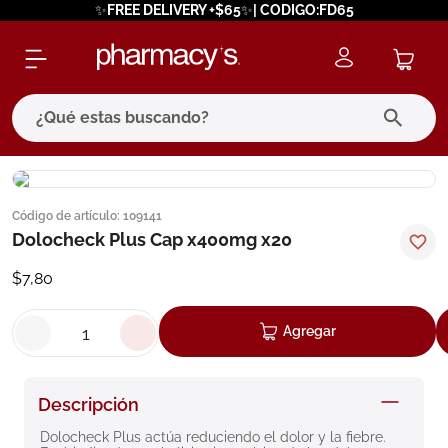
✨FREE DELIVERY +$65✨| CODIGO:FD65
¿Qué estas buscando?
términos más buscados
Código de artículo
:
109141
1
.
eucerin
Dolocheck Plus Cap x400mg x20
2
.
protector solar
$
7
,
80
3
.
bioderma
4
.
pilexil
Agregar
5
.
cerave
6
.
degraler
Descripción
7
.
megacistin
Dolocheck Plus actúa reduciendo el dolor y la fiebre.