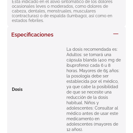
Está indicado en el alivio sintomático de los dolores 
8
.
roche posay
ocasionales leves o moderados, como dolores de 
cabeza, dentales, menstruales, musculares 
9
.
isdin
(contracturas) o de espalda (lumbago), así como en 
estados febriles.
10
.
neumoflux
Especificaciones
La dosis recomendada es:
Adultos: se tomará una
cápsula blanda (400 mg de
ibuprofeno) cada 6 u 8
horas. Mayores de 65 años:
la posología debe ser
establecida por el médico,
ya que cabe la posibilidad
Dosis
de que se necesite una
reducción de la dosis
habitual. Niños y
adolescentes: Consultar al
médico antes de usar este
medicamento en
adolescentes (mayores de
12 años).