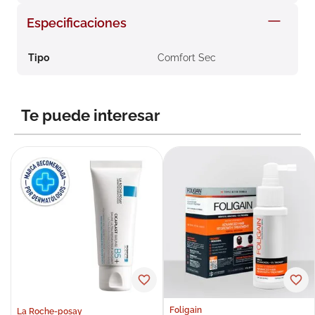
8
.
roche posay
Especificaciones
9
.
megacistin
Tipo
Comfort Sec
10
.
pañales
Te puede interesar
Foligain
La Roche-posay