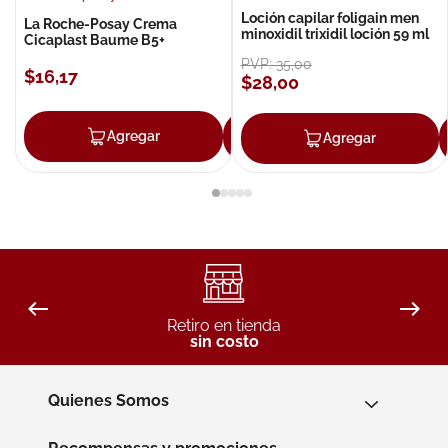
Loción capilar foligain men
La Roche-Posay Crema
minoxidil trixidil loción 59 ml
Cicaplast Baume B5+
PVP:
35
,
00
$
16
,
17
$
28
,
00
Agregar
Agregar
Agregar
Retiro en tienda
sin costo
Quienes Somos