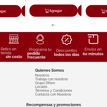
Agregar
Agreg
egar
Agregar
Retiro en
Envíos en
Programa tu
Descuentos
tienda
pedido
60 minutos
todos los días
sin costo
frecuente
Quienes Somos
Nosotros
Trabaja con nosotros
Grupo Difare
Locales
Términos y Condiciones
Contacta con Nosotros
Recompensas y promociones