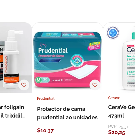
Cerave
Prudential
r foligain
CeraVe Ge
Protector de cama
 trixidil
473ml
prudential 20 unidades
PVP:
25
,
31
$
10
,
37
$
20
,
25