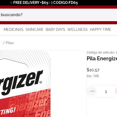
✨FREE DELIVERY +$65✨| CODIGO:FD65
scando?
MEDICINAS
SKINCARE
BABY DAYS
WELLNESS
HAPPY TIME
os más buscados
r
Pilas
Código de artículo
:
 solar
Pila Energiz
a
$
10
,
57
Inc. IVA
say
in