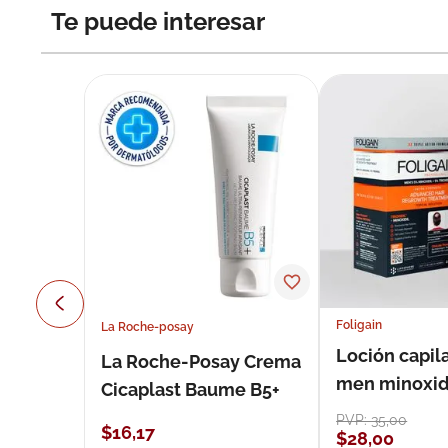
Te puede interesar
Foligain
La Roche-posay
Loción capila
La Roche-Posay Crema
men minoxidil
Cicaplast Baume B5+
loción 59 ml
PVP:
35
,
00
$
16
,
17
$
28
,
00