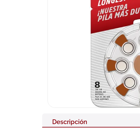
10
.
pañales
Descripción