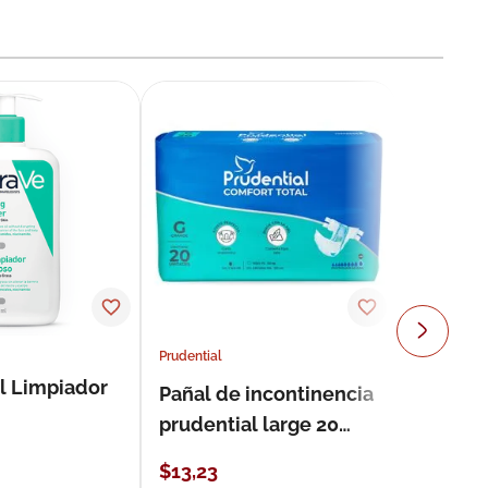
Prudential
l Limpiador
Pañal de incontinencia
prudential large 20
unidades
$
13
,
23