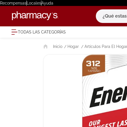
Recompensas
Locales
Ayuda
¿Qué estas bu
TODAS LAS CATEGORÍAS
términ
Hogar
Artículos Para El Hoga
1
.
eucerin
2
.
protector
3
.
bioderm
4
.
pilexil
5
.
cerave
6
.
degraler
7
.
isdin
8
.
roche po
9
.
megacist