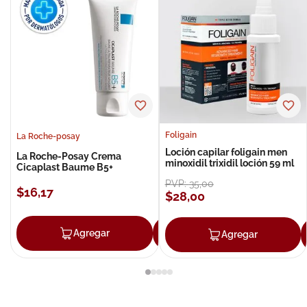
Foligain
La Roche-posay
Loción capilar foligain men
La Roche-Posay Crema
minoxidil trixidil loción 59 ml
Cicaplast Baume B5+
PVP:
35
,
00
$
16
,
17
$
28
,
00
Agregar
Agregar
Agregar