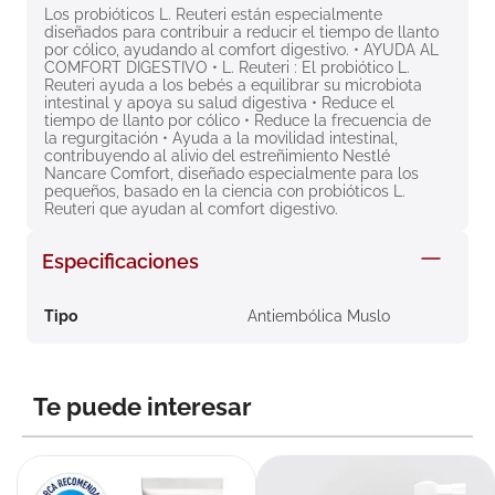
Los probióticos L. Reuteri están especialmente 
8
.
roche posay
diseñados para contribuir a reducir el tiempo de llanto 
por cólico, ayudando al comfort digestivo. • AYUDA AL 
9
.
megacistin
COMFORT DIGESTIVO • L. Reuteri : El probiótico L. 
Reuteri ayuda a los bebés a equilibrar su microbiota 
10
.
pañales
intestinal y apoya su salud digestiva • Reduce el 
tiempo de llanto por cólico • Reduce la frecuencia de 
la regurgitación • Ayuda a la movilidad intestinal, 
contribuyendo al alivio del estreñimiento Nestlé 
Nancare Comfort, diseñado especialmente para los 
pequeños, basado en la ciencia con probióticos L. 
Reuteri que ayudan al comfort digestivo.
Especificaciones
Tipo
Antiembólica Muslo
Te puede interesar