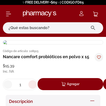
✨FREE DELIVERY +$65✨| CODIGO:FD65
¿Qué estas buscando?
términos más buscados
Código de artículo
:
108915
1
.
eucerin
Nancare comfort probióticos en polvo x 15
2
.
protector solar
$
15
,
39
3
.
bioderma
Inc. IVA
4
.
pilexil
Agregar
5
.
cerave
6
.
degraler
Descripción
7
.
isdin