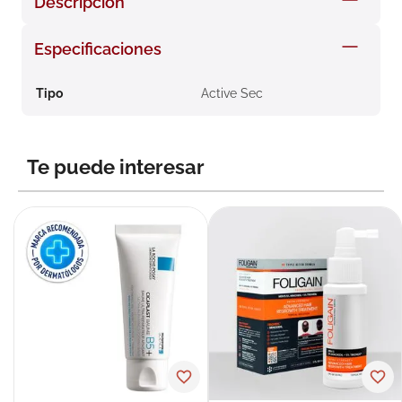
Descripción
8
.
roche posay
Especificaciones
9
.
nivea
10
.
pañales
Tipo
Active Sec
Te puede interesar