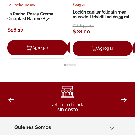
Foligain
La Roche-posay
Loción capilar foligain men
La Roche-Posay Crema
minoxidil trixidil loción 59 ml
Cicaplast Baume B5+
PVP:
35
,
00
$
16
,
17
$
28
,
00
Agregar
Agregar
Agregar
Retiro en tienda
sin costo
Quienes Somos