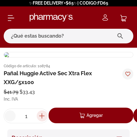
✨FREE DELIVERY +$65✨| CODIGO:FD65
¿Qué estas buscando?
términos más buscados
Código de artículo
:
108784
1
.
eucerin
Pañal Huggie Active Sec Xtra Flex
2
.
protector solar
XXG/5x100
3
.
bioderma
$
41
,
79
$
33
,
43
Inc. IVA
4
.
pilexil
5
.
cerave
Agregar
6
.
degraler
7
.
isdin