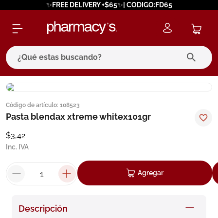
✨FREE DELIVERY +$65✨| CODIGO:FD65
¿Qué estas buscando?
términos más buscados
Código de artículo
:
108523
1
.
eucerin
Pasta blendax xtreme whitex101gr
2
.
protector solar
$
3
,
42
3
.
bioderma
Inc. IVA
4
.
pilexil
Agregar
5
.
cerave
6
.
degraler
Descripción
7
.
megacistin