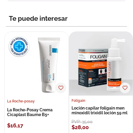
8
.
roche posay
9
.
isdin
Te puede interesar
10
.
neumoflux
Foligain
La Roche-posay
Loción capilar foligain men
La Roche-Posay Crema
minoxidil trixidil loción 59 ml
Cicaplast Baume B5+
PVP:
35
,
00
$
16
,
17
$
28
,
00