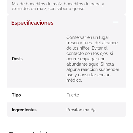
Mix de bocaditos de maíz, bocaditos de papa y 
8
.
roche posay
extruidos de maíz, con sabor a queso.
9
.
nivea
Especificaciones
10
.
pañales
Conservar en un lugar
fresco y fuera del alcance
de los niños. Evitar el
contacto con los ojos, si
Dosis
ocurre enjuagar con
abundante agua. Si nota
alguna reacción suspender
uso y consultar con un
médico.
Tipo
Fuerte
Ingredientes
Provitamina B5.