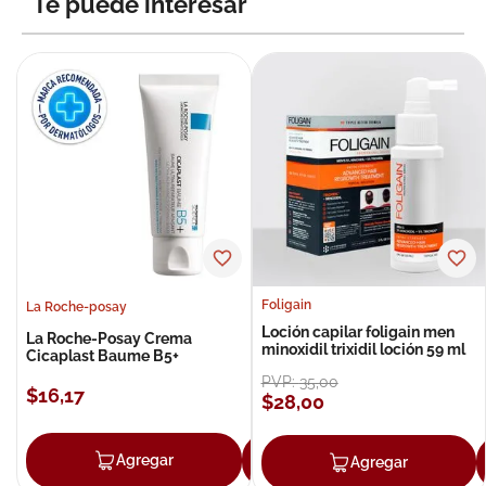
Te puede interesar
Foligain
La Roche-posay
Loción capilar foligain men
La Roche-Posay Crema
minoxidil trixidil loción 59 ml
Cicaplast Baume B5+
PVP:
35
,
00
$
16
,
17
$
28
,
00
Agregar
Agregar
Agregar