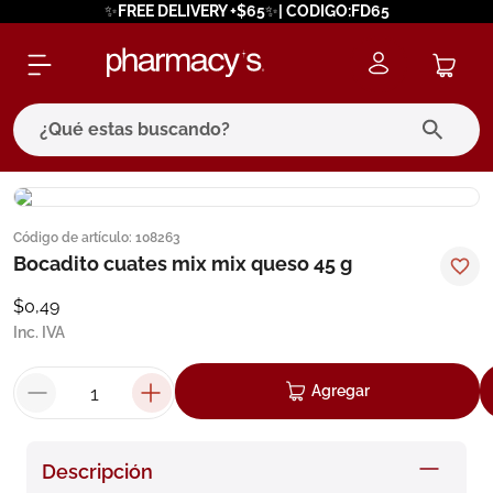
✨FREE DELIVERY +$65✨| CODIGO:FD65
¿Qué estas buscando?
términos más buscados
Código de artículo
:
108263
1
.
eucerin
Bocadito cuates mix mix queso 45 g
2
.
protector solar
$
0
,
49
3
.
bioderma
Inc. IVA
4
.
pilexil
Agregar
5
.
cerave
6
.
degraler
Descripción
7
.
isdin