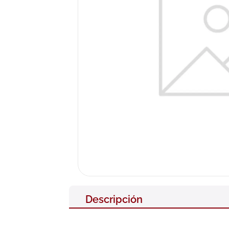
10
.
pañales
Descripción