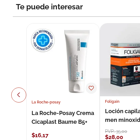
Te puede interesar
Foligain
La Roche-posay
Loción capila
La Roche-Posay Crema
men minoxidil
Cicaplast Baume B5+
loción 59 ml
PVP:
35
,
00
$
16
,
17
$
28
,
00