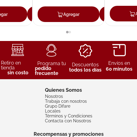
egar
Agregar
Agregar
Agreg
Retiro en
Envíos en
Programa tu
Descuentos
tienda
pedido
60 minutos
todos los días
sin costo
frecuente
Quienes Somos
Nosotros
Trabaja con nosotros
Grupo Difare
Locales
Términos y Condiciones
Contacta con Nosotros
Recompensas y promociones