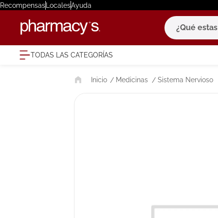
Recompensas
Locales
Ayuda
¿Qué estas bu
TODAS LAS CATEGORÍAS
términ
Medicinas
Sistema Nervioso
1
.
eucerin
2
.
protector
3
.
bioderm
4
.
pilexil
5
.
cerave
6
.
degraler
7
.
isdin
8
.
roche po
9
.
megacist