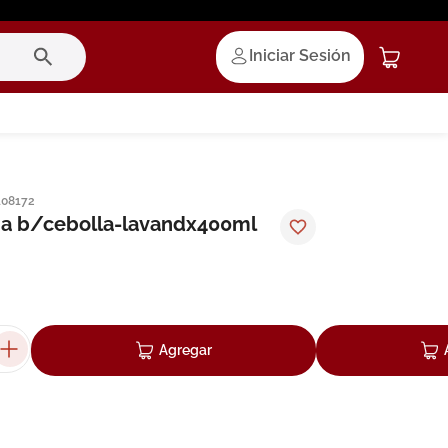
Iniciar Sesión
108172
ia b/cebolla-lavandx400ml
Agregar