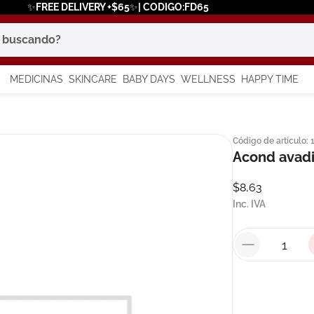
✨FREE DELIVERY +$65✨| CODIGO:FD65
scando?
MEDICINAS
SKINCARE
BABY DAYS
WELLNESS
HAPPY TIME
os más buscados
Código de artículo
:
 solar
Acond avad
a
$
8
,
63
Inc. IVA
say
in