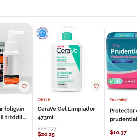
Cerave
Prudential
r foligain
CeraVe Gel Limpiador
Protector
 trixidil
473ml
prudentia
PVP:
25
,
31
$
10
,
37
$
20
,
25