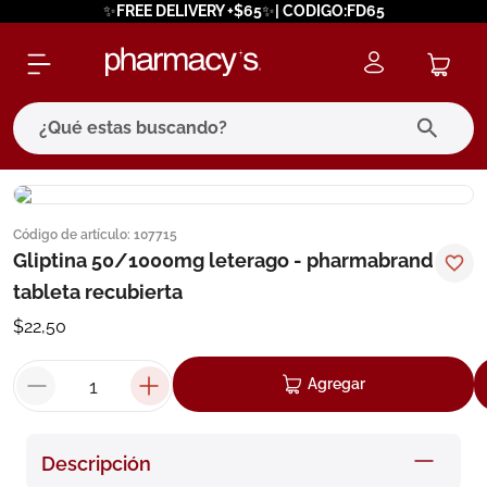
✨FREE DELIVERY +$65✨| CODIGO:FD65
¿Qué estas buscando?
términos más buscados
Código de artículo
:
107715
1
.
eucerin
Gliptina 50/1000mg leterago - pharmabrand
2
.
protector solar
tableta recubierta
3
.
bioderma
$
22
,
50
4
.
pilexil
Agregar
5
.
cerave
6
.
degraler
Descripción
7
.
isdin