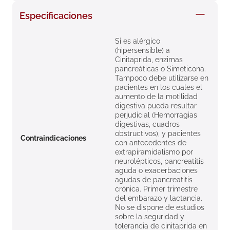
8
.
roche posay
Especificaciones
9
.
nivea
Si es alérgico
10
.
pañales
(hipersensible) a
Cinitaprida, enzimas
pancreáticas o Simeticona.
Tampoco debe utilizarse en
pacientes en los cuales el
aumento de la motilidad
digestiva pueda resultar
perjudicial (Hemorragias
digestivas, cuadros
obstructivos), y pacientes
Contraindicaciones
con antecedentes de
extrapiramidalismo por
neurolépticos, pancreatitis
aguda o exacerbaciones
agudas de pancreatitis
crónica. Primer trimestre
del embarazo y lactancia.
No se dispone de estudios
sobre la seguridad y
tolerancia de cinitaprida en