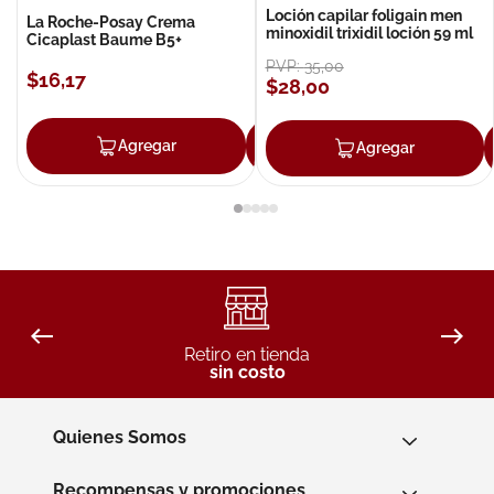
Loción capilar foligain men
La Roche-Posay Crema
minoxidil trixidil loción 59 ml
Cicaplast Baume B5+
PVP:
35
,
00
$
16
,
17
$
28
,
00
Agregar
Agregar
Agregar
Retiro en tienda
sin costo
Quienes Somos
Recompensas y promociones