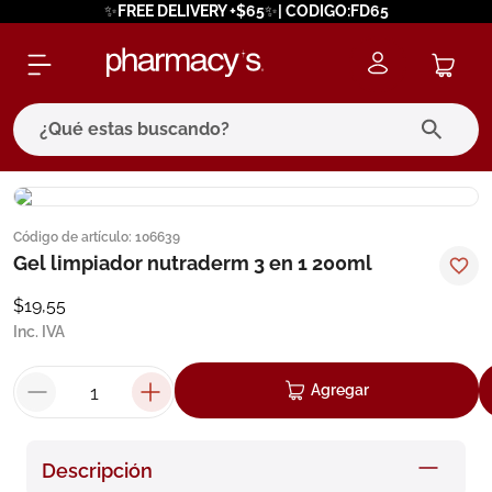
✨FREE DELIVERY +$65✨| CODIGO:FD65
¿Qué estas buscando?
términos más buscados
Código de artículo
:
106639
1
.
eucerin
Gel limpiador nutraderm 3 en 1 200ml
2
.
protector solar
$
19
,
55
3
.
bioderma
Inc. IVA
4
.
pilexil
Agregar
5
.
cerave
6
.
degraler
Descripción
7
.
isdin