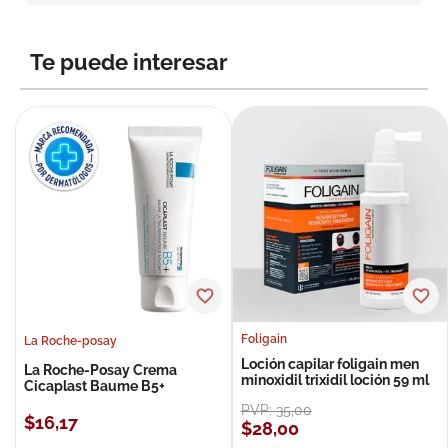
8
.
roche posay
9
.
nivea
Te puede interesar
10
.
pañales
Foligain
La Roche-posay
Loción capilar foligain men
La Roche-Posay Crema
minoxidil trixidil loción 59 ml
Cicaplast Baume B5+
PVP:
35
,
00
$
16
,
17
$
28
,
00