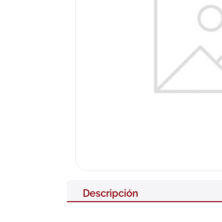
10
.
pañales
Descripción