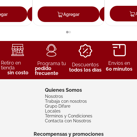
egar
Agregar
Agregar
Agreg
Retiro en
Envíos en
Programa tu
Descuentos
tienda
pedido
60 minutos
todos los días
sin costo
frecuente
Quienes Somos
Nosotros
Trabaja con nosotros
Grupo Difare
Locales
Términos y Condiciones
Contacta con Nosotros
Recompensas y promociones