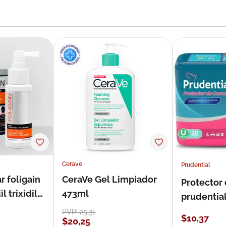
Cerave
Prudential
r foligain
CeraVe Gel Limpiador
Protector
 trixidil
473ml
prudentia
PVP:
25
,
31
$
10
,
37
$
20
,
25