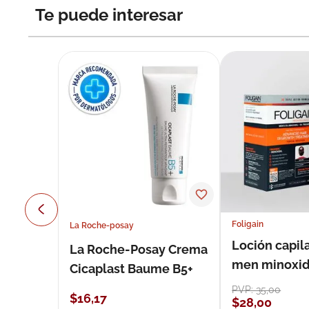
Te puede interesar
Foligain
La Roche-posay
Loción capila
La Roche-Posay Crema
men minoxidil
Cicaplast Baume B5+
loción 59 ml
PVP:
35
,
00
$
16
,
17
$
28
,
00