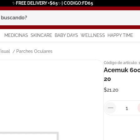
✨FREE DELIVERY +$65✨| CODIGO:FD65
scando?
MEDICINAS
SKINCARE
BABY DAYS
WELLNESS
HAPPY TIME
os más buscados
isual
Parches Oculares
Código de artículo
:
 solar
Acemuk 600
a
20
$
21
,
20
say
in