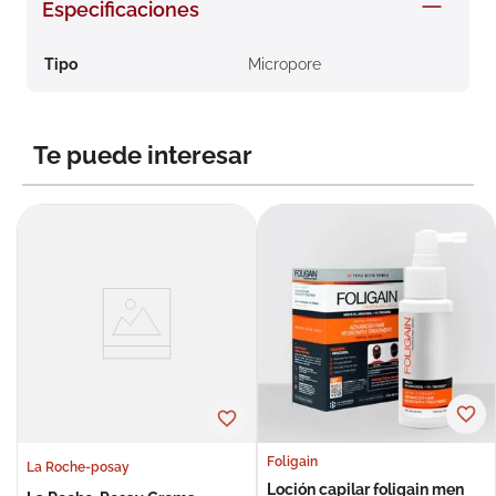
Especificaciones
8
.
roche posay
9
.
pañales
Tipo
Micropore
10
.
nivea
Te puede interesar
Foligain
La Roche-posay
Loción capilar foligain men