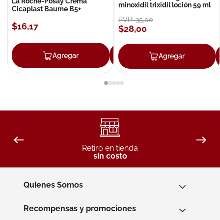
La Roche-Posay Crema
minoxidil trixidil loción 59 ml
Cicaplast Baume B5+
PVP:
35
,
00
$
16
,
17
$
28
,
00
Agregar
Agregar
Agregar
Retiro en tienda
sin costo
Quienes Somos
Recompensas y promociones