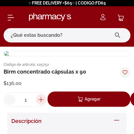
✨FREE DELIVERY +$65✨| CODIGO:FD65
¿Qué estas buscando?
términos más buscados
Código de artículo
:
105752
1
.
eucerin
Birm concentrado cápsulas x 90
2
.
protector solar
$
136
,
00
3
.
pilexil
4
.
bioderma
Agregar
5
.
cerave
6
.
degraler
Descripción
7
.
isdin