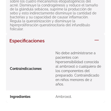
sobre los cuatro mecanismos etiopatogénicos del 
8
.
roche posay
acné. Disminuye la condrogénesis y reduce el tamaño 
de la glándula sebácea, suprime la producción de 
9
.
isdin
sebo y esto indirectamente disminuye la cantidad de 
bacterias y su capacidad de causar inflamación. 
Regula la queratinización y disminuye la 
10
.
neumoflux
hiperproliferación queratinocitaria del infundíbulo 
folicular.
Especificaciones
No debe administrarse a
pacientes con
hipersensibilidad conocida
al ambroxol o cualquiera de
Contraindicaciones
los componentes del
preparado. Contraindicado
en niños menores de 2
años.
Ingredientes
Ambroxol.