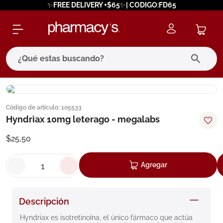
✨FREE DELIVERY +$65✨| CODIGO:FD65
¿Qué estas buscando?
términos más buscados
Código de artículo
:
105533
1
.
eucerin
Hyndriax 10mg leterago - megalabs
2
.
protector solar
$
25
,
50
3
.
bioderma
4
.
pilexil
Agregar
5
.
cerave
6
.
degraler
Descripción
7
.
megacistin
Hyndriax es isotretinoína, el único fármaco que actúa 