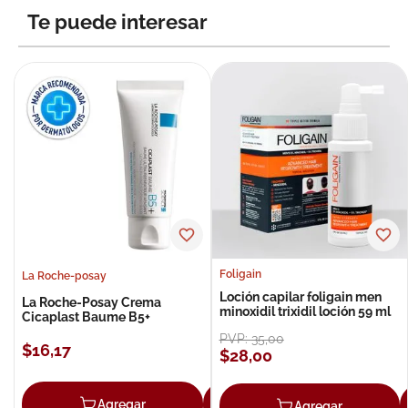
Te puede interesar
Foligain
La Roche-posay
Loción capilar foligain men
La Roche-Posay Crema
minoxidil trixidil loción 59 ml
Cicaplast Baume B5+
PVP:
35
,
00
$
16
,
17
$
28
,
00
Agregar
Agregar
Agregar