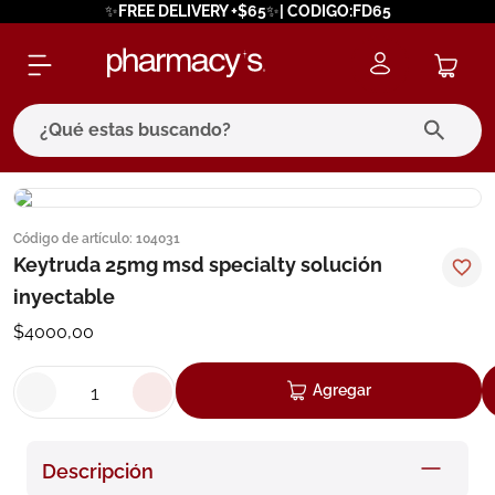
✨FREE DELIVERY +$65✨| CODIGO:FD65
¿Qué estas buscando?
términos más buscados
Código de artículo
:
104031
1
.
eucerin
Keytruda 25mg msd specialty solución
2
.
protector solar
inyectable
3
.
pilexil
$
4000
,
00
4
.
bioderma
Agregar
5
.
cerave
6
.
megacistin
Descripción
7
.
degraler